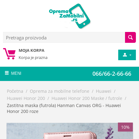
MOJA KORPA
Korpa je prazna
066/66-2-66-66
MENI
Početna
/
Oprema za mobilne telefone
/
Huawei
/
Huawei Honor 200
/
Huawei Honor 200 Maske / futrole
/
Zastitna maska (futrola) Hanman Canvas ORG - Huawei
Honor 200 roze
10%