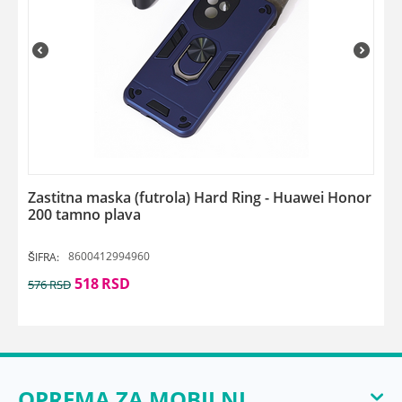
Zastitna maska (futrola) Hard Ring - Huawei Honor
200 tamno plava
8600412994960
ŠIFRA:
518
RSD
576
RSD
OPREMA ZA MOBILNI