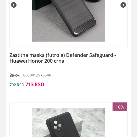
Zastitna maska (futrola) Defender Safeguard -
Huawei Honor 200 crna
8600412976546
ŠIFRA:
713
RSD
792
RSD
10%