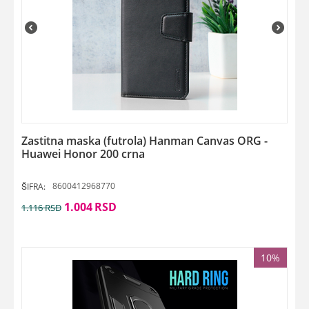
Zastitna maska (futrola) Hanman Canvas ORG -
Huawei Honor 200 crna
8600412968770
ŠIFRA:
1.004
RSD
1.116
RSD
10%