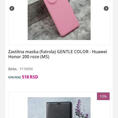
Zastitna maska (futrola) GENTLE COLOR - Huawei
Honor 200 roze (MS)
F116954
ŠIFRA:
518
RSD
576
RSD
10%