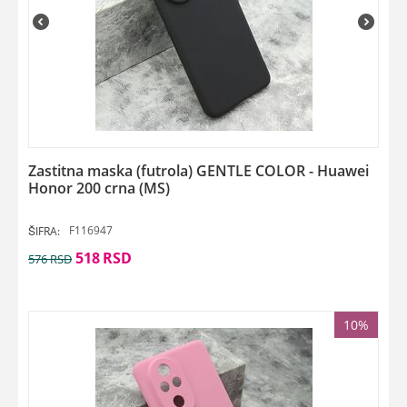
Zastitna maska (futrola) GENTLE COLOR - Huawei
Honor 200 crna (MS)
F116947
ŠIFRA:
518
RSD
576
RSD
10%