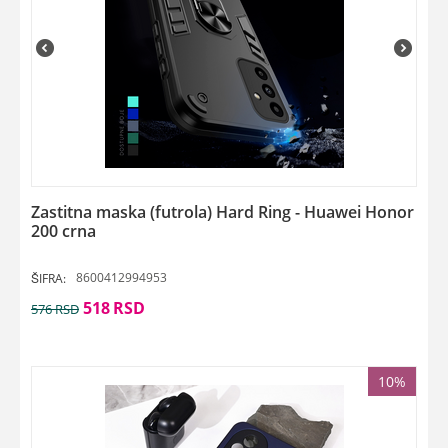
Zastitna maska (futrola) Hard Ring - Huawei Honor
200 crna
8600412994953
ŠIFRA:
518
RSD
576
RSD
10%