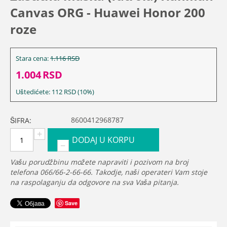
Canvas ORG - Huawei Honor 200
roze
Stara cena:
1.116
RSD
1.004
RSD
Uštedićete:
112
RSD
(
10
%)
8600412968787
ŠIFRA:
+
DODAJ U KORPU
−
Vašu porudžbinu možete napraviti i pozivom na broj
telefona 066/66-2-66-66. Takodje, naši operateri Vam stoje
na raspolaganju da odgovore na sva Vaša pitanja.
Save