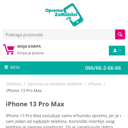
MOJA KORPA
Korpa je prazna
066/66-2-66-66
MENI
Početna
/
Oprema za mobilne telefone
/
iPhone
/
iPhone 13 Pro Max
iPhone 13 Pro Max
iPhone 13 Pro Max zaslužuje samo vrhunsku opremu, jer je i
sam jedan od najboljih telefona. Korisnički interfejs ovog
telefona je njegova posebnost. On je zapanjujuće dobro