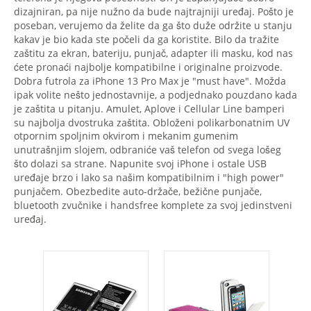
dizajniran, pa nije nužno da bude najtrajniji uređaj. Pošto je
poseban, verujemo da želite da ga što duže održite u stanju
kakav je bio kada ste počeli da ga koristite. Bilo da tražite
zaštitu za ekran, bateriju, punjač, adapter ili masku, kod nas
ćete pronaći najbolje kompatibilne i originalne proizvode.
Dobra futrola za iPhone 13 Pro Max je "must have". Možda
ipak volite nešto jednostavnije, a podjednako pouzdano kada
je zaštita u pitanju. Amulet, Aplove i Cellular Line bamperi
su najbolja dvostruka zaštita. Obloženi polikarbonatnim UV
otpornim spoljnim okvirom i mekanim gumenim
unutrašnjim slojem, odbraniće vaš telefon od svega lošeg
što dolazi sa strane. Napunite svoj iPhone i ostale USB
uređaje brzo i lako sa našim kompatibilnim i "high power"
punjačem. Obezbedite auto-držače, bežične punjače,
bluetooth zvučnike i handsfree komplete za svoj jedinstveni
uređaj.