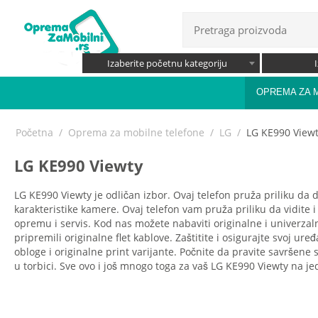
Izaberite početnu kategoriju
OPREMA ZA 
Početna
/
Oprema za mobilne telefone
/
LG
/
LG KE990 View
LG KE990 Viewty
LG KE990 Viewty je odličan izbor. Ovaj telefon pruža priliku da 
karakteristike kamere. Ovaj telefon vam pruža priliku da vidite i
opremu i servis. Kod nas možete nabaviti originalne i univerzal
pripremili originalne flet kablove. Zaštitite i osigurajte svoj ur
obloge i originalne print varijante. Počnite da pravite savršene
u torbici. Sve ovo i još mnogo toga za vaš LG KE990 Viewty na 