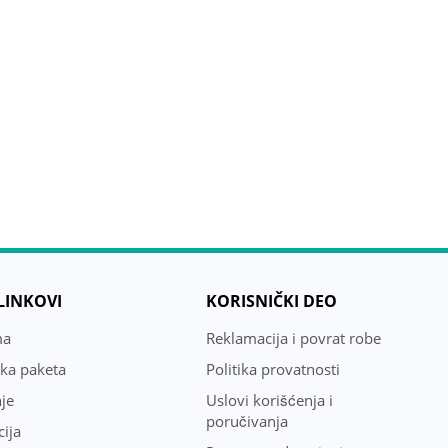
 LINKOVI
KORISNIČKI DEO
ma
Reklamacija i povrat robe
uka paketa
Politika provatnosti
je
Uslovi korišćenja i
poručivanja
ija