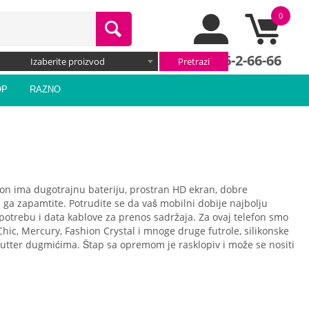
0
066/66-2-66-66
Izaberite proizvod
OP
RAZNO
efon ima dugotrajnu bateriju, prostran HD ekran, dobre
da ga zapamtite. Potrudite se da vaš mobilni dobije najbolju
upotrebu i data kablove za prenos sadržaja. Za ovaj telefon smo
u Chic, Mercury, Fashion Crystal i mnoge druge futrole, silikonske
 shutter dugmićima. Štap sa opremom je rasklopiv i može se nositi