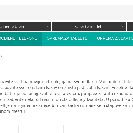
Izaberite brend
Izaberite model
MOBILNE TELEFONE
OPREMA ZA TABLETE
OPREMA ZA LAPT
ty
doživite svet najnovijih tehnologija na svom dlanu. Vaš mobilni tel
 sačuvate svet onakvim kakav on zaista jeste, ali i kakvim vi želite 
ne baterije odličnog kvaliteta sa atestom, punjače za auto i kućnu 
eđaj i izaberite neku od naših futrola odličnog kvaliteta. U ponudi s
 selfije na kojima niko neće biti van kadra uz naše selfi štapove sa
jednom mestu!