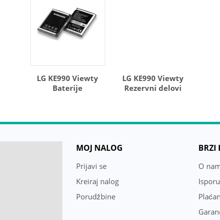
LG KE990 Viewty
LG KE990 Viewty
Baterije
Rezervni delovi
MOJ NALOG
BRZI
Prijavi se
O na
Kreiraj nalog
Ispor
Porudžbine
Plaćan
Garanc