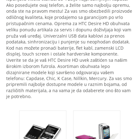
Ako posedujete ovaj telefon, a želite samo najbolju opremu,
onda ste na pravom mestu! Za vas smo obezbedili proizvode
odličnog kvaliteta, koje prodajemo sa garancijom po vrlo
pristupačnim cenama. Oprema za HTC Desire HD obuhvata
veliku ponudu artikala za servis i dopunu doživljaja koji vam
pruža vaš uređaj. Univerzalni USB data kablovi za prenos
podataka, sinhronizaciju i punjenje su neophodan dodatak.
Kod nas možete pronaći baterije, flet kabl, zamenski LCD
displej, touch screen i ostale hardverske komponente.
Uverite se da je vaš HTC Desire HD uvek zaštićen sa našim
širokim izborom futrola. Asortiman obuhvata lepo
dizajnirane modele koji savršeno odgovaraju vašem
telefonu: Capdase, Chic, K Case, Nillkin, Mercury. Za vas smo
pripremili najbolje dostupne modele u raznim bojama, od
različitih materijala, a na vama je da odaberete ono što vam
je potrebno.