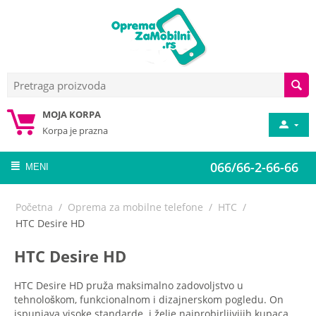
MOJA KORPA
Korpa je prazna
066/66-2-66-66
MENI
Početna
/
Oprema za mobilne telefone
/
HTC
/
HTC Desire HD
HTC Desire HD
HTC Desire HD pruža maksimalno zadovoljstvo u
tehnološkom, funkcionalnom i dizajnerskom pogledu. On
ispunjava visoke standarde i želje najprobirljivijih kupaca.