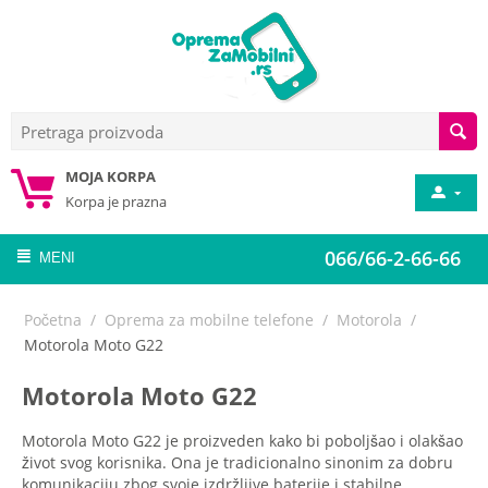
MOJA KORPA
Korpa je prazna
066/66-2-66-66
MENI
Početna
/
Oprema za mobilne telefone
/
Motorola
/
Motorola Moto G22
Motorola Moto G22
Motorola Moto G22 je proizveden kako bi poboljšao i olakšao
život svog korisnika. Ona je tradicionalno sinonim za dobru
komunikaciju zbog svoje izdržljive baterije i stabilne