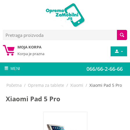
MOJA KORPA
Korpa je prazna
066/66-2-66-66
MENI
Početna
/
Oprema za tablete
/
Xiaomi
/
Xiaomi Pad 5 Pro
Xiaomi Pad 5 Pro