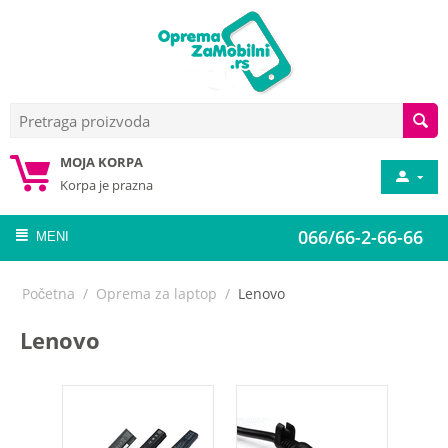
MOJA KORPA
Korpa je prazna
066/66-2-66-66
MENI
Početna
/
Oprema za laptop
/
Lenovo
Lenovo