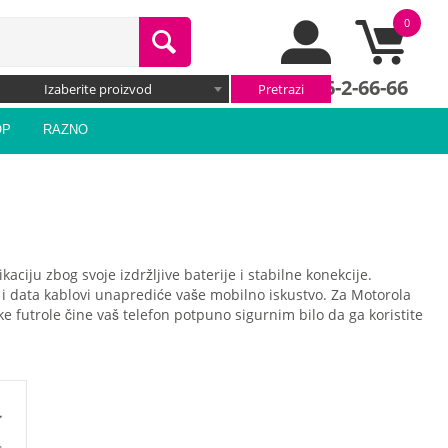
0
066/66-2-66-66
Izaberite proizvod
OP
RAZNO
ciju zbog svoje izdržljive baterije i stabilne konekcije.
ači i data kablovi unaprediće vaše mobilno iskustvo. Za Motorola
ke futrole čine vaš telefon potpuno sigurnim bilo da ga koristite