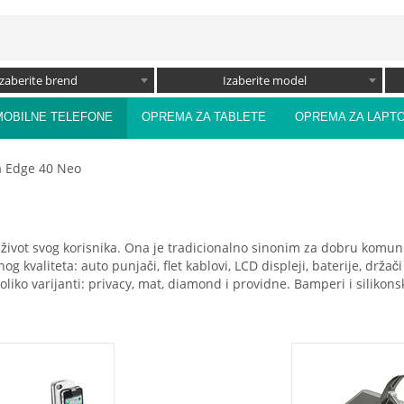
Izaberite brend
Izaberite model
MOBILNE TELEFONE
OPREMA ZA TABLETE
OPREMA ZA LAPT
a Edge 40 Neo
ivot svog korisnika. Ona je tradicionalno sinonim za dobru komunika
nog kvaliteta: auto punjači, flet kablovi, LCD displeji, baterije, drž
liko varijanti: privacy, mat, diamond i providne. Bamperi i silikons