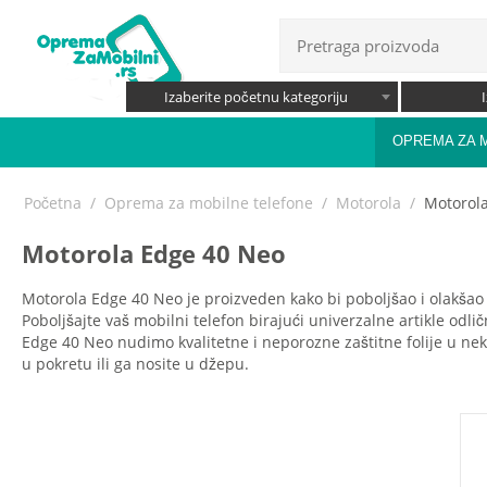
Izaberite početnu kategoriju
OPREMA ZA 
Početna
/
Oprema za mobilne telefone
/
Motorola
/
Motorol
Motorola Edge 40 Neo
Motorola Edge 40 Neo je proizveden kako bi poboljšao i olakšao ž
Poboljšajte vaš mobilni telefon birajući univerzalne artikle odlič
Edge 40 Neo nudimo kvalitetne i neporozne zaštitne folije u neko
u pokretu ili ga nosite u džepu.