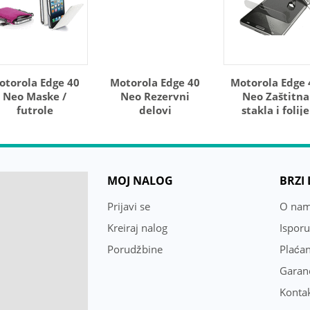
otorola Edge 40
Motorola Edge 40
Motorola Edge 
Neo Maske /
Neo Rezervni
Neo Zaštitna
futrole
delovi
stakla i folije
MOJ NALOG
BRZI
Prijavi se
O na
Kreiraj nalog
Ispor
Porudžbine
Plaćan
Garanc
Konta