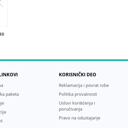
40
 LINKOVI
KORISNIČKI DEO
ma
Reklamacija i povrat robe
uka paketa
Politika provatnosti
je
Uslovi korišćenja i
poručivanja
ija
Pravo na odustajanje
kt