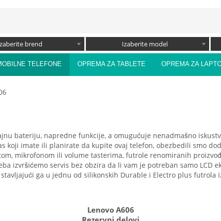
Izaberite brend
Izaberite model
MOBILNE TELEFONE
OPREMA ZA TABLETE
OPREMA ZA LAPT
06
ajnu bateriju, napredne funkcije, a omugućuje nenadmašno iskustvo
s koji imate ili planirate da kupite ovaj telefon, obezbedili smo d
om, mikrofonom ili volume tasterima, futrole renomiranih proizvođ
reba izvršićemo servis bez obzira da li vam je potreban samo LCD ek
 stavljajući ga u jednu od silikonskih Durable i Electro plus futrola
Lenovo A606
Rezervni delovi