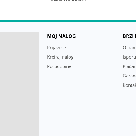
MOJ NALOG
BRZI
Prijavi se
O na
Kreiraj nalog
Ispor
Porudžbine
Plaćan
Garanc
Konta