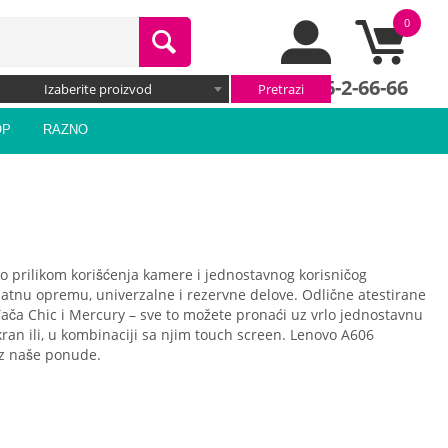
0
066/66-2-66-66
Izaberite proizvod
OP
RAZNO
 prilikom korišćenja kamere i jednostavnog korisničog
odatnu opremu, univerzalne i rezervne delove. Odlične atestirane
ača Chic i Mercury – sve to možete pronaći uz vrlo jednostavnu
ran ili, u kombinaciji sa njim touch screen. Lenovo A606
 iz naše ponude.