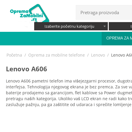
Izaberite početnu kategoriju
OPREMA ZA 
Početna
/
Oprema za mobilne telefone
/
Lenovo
/
Lenovo A6
Lenovo A606
Lenovo A606 pametni telefon ima višejezgarni procesor, dugotr
interfejsa. Tehnologija njegovog ekrana je bez premca. Za sve va
baterije prodajemo sa garancijom, flet kablove sa Power dugmet
pretragu naših kategorija. Ukoliko vaš LCD ekran ne radi kako t
zaslužuje pažnju, pa ga zaštitite od udaraca i sprečite lomljenje