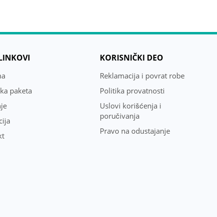
 LINKOVI
KORISNIČKI DEO
ma
Reklamacija i povrat robe
uka paketa
Politika provatnosti
je
Uslovi korišćenja i
poručivanja
ija
Pravo na odustajanje
kt