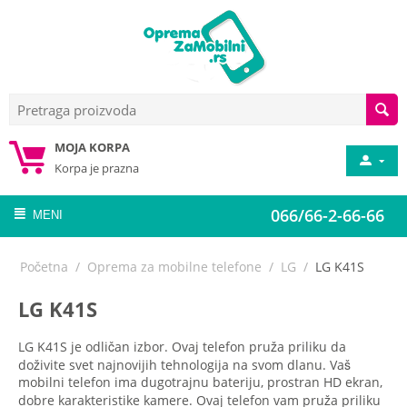
MOJA KORPA
Korpa je prazna
066/66-2-66-66
MENI
Početna
/
Oprema za mobilne telefone
/
LG
/
LG K41S
LG K41S
LG K41S je odličan izbor. Ovaj telefon pruža priliku da
doživite svet najnovijih tehnologija na svom dlanu. Vaš
mobilni telefon ima dugotrajnu bateriju, prostran HD ekran,
dobre karakteristike kamere. Ovaj telefon vam pruža priliku