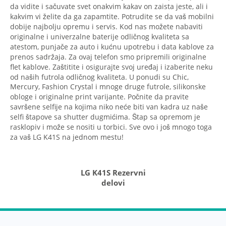
da vidite i sačuvate svet onakvim kakav on zaista jeste, ali i
kakvim vi želite da ga zapamtite. Potrudite se da vaš mobilni
dobije najbolju opremu i servis. Kod nas možete nabaviti
originalne i univerzalne baterije odličnog kvaliteta sa
atestom, punjače za auto i kućnu upotrebu i data kablove za
prenos sadržaja. Za ovaj telefon smo pripremili originalne
flet kablove. Zaštitite i osigurajte svoj uređaj i izaberite neku
od naših futrola odličnog kvaliteta. U ponudi su Chic,
Mercury, Fashion Crystal i mnoge druge futrole, silikonske
obloge i originalne print varijante. Počnite da pravite
savršene selfije na kojima niko neće biti van kadra uz naše
selfi štapove sa shutter dugmićima. Štap sa opremom je
rasklopiv i može se nositi u torbici. Sve ovo i još mnogo toga
za vaš LG K41S na jednom mestu!
LG K41S Rezervni
delovi