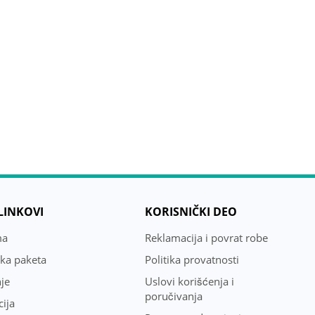
 LINKOVI
KORISNIČKI DEO
ma
Reklamacija i povrat robe
uka paketa
Politika provatnosti
je
Uslovi korišćenja i
poručivanja
ija