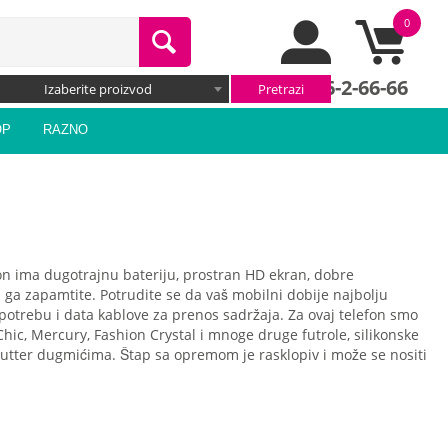
0
066/66-2-66-66
Izaberite proizvod
OP
RAZNO
fon ima dugotrajnu bateriju, prostran HD ekran, dobre
da ga zapamtite. Potrudite se da vaš mobilni dobije najbolju
upotrebu i data kablove za prenos sadržaja. Za ovaj telefon smo
u Chic, Mercury, Fashion Crystal i mnoge druge futrole, silikonske
 shutter dugmićima. Štap sa opremom je rasklopiv i može se nositi