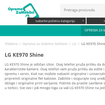
Izaberite početnu kategoriju
OPREMA ZA 
Početna
/
Oprema za mobilne telefone
/
LG
/
LG KE970 Shin
LG KE970 Shine
LG KE970 Shine je odličan izbor. Ovaj telefon pruža priliku da d
karakteristike kamere. Ovaj telefon vam pruža priliku da vidite i
opremu i servis. Kod nas možete nabaviti originalne i univerzal
pripremili originalne flet kablove. Zaštitite i osigurajte svoj ur
obloge i originalne print varijante. Počnite da pravite savršene
u torbici. Sve ovo i još mnogo toga za vaš LG KE970 Shine na j