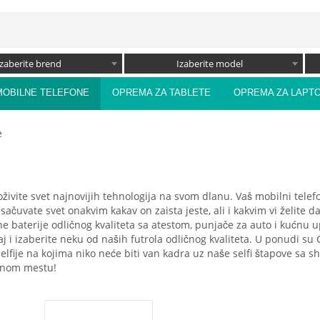
Izaberite brend
Izaberite model
MOBILNE TELEFONE
OPREMA ZA TABLETE
OPREMA ZA LAPT
e
oživite svet najnovijih tehnologija na svom dlanu. Vaš mobilni tele
 sačuvate svet onakvim kakav on zaista jeste, ali i kakvim vi želite 
ne baterije odličnog kvaliteta sa atestom, punjače za auto i kućnu 
eđaj i izaberite neku od naših futrola odličnog kvaliteta. U ponudi s
 selfije na kojima niko neće biti van kadra uz naše selfi štapove sa
ednom mestu!