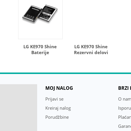
LG KE970 Shine
LG KE970 Shine
Baterije
Rezervni delovi
MOJ NALOG
BRZI
Prijavi se
O na
Kreiraj nalog
Ispor
Porudžbine
Plaćan
Garanc