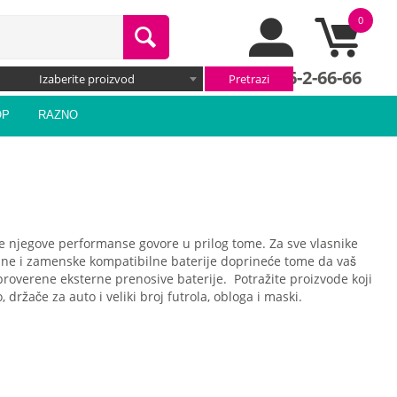
0
066/66-2-66-66
Izaberite proizvod
OP
RAZNO
Sve njegove performanse govore u prilog tome. Za sve vlasnike
lne i zamenske kompatibilne baterije doprineće tome da vaš
proverene eksterne prenosive baterije. Potražite proizvode koji
držače za auto i veliki broj futrola, obloga i maski.