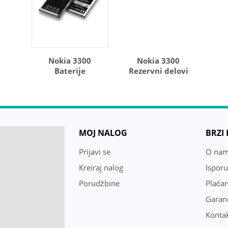
Nokia 3300
Nokia 3300
Baterije
Rezervni delovi
MOJ NALOG
BRZI
Prijavi se
O na
Kreiraj nalog
Ispor
Porudžbine
Plaćan
Garanc
Konta