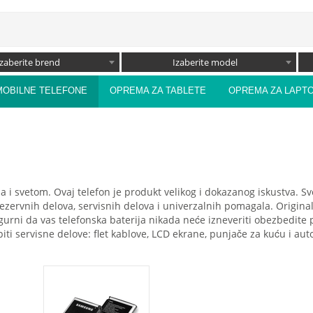
Izaberite brend
Izaberite model
MOBILNE TELEFONE
OPREMA ZA TABLETE
OPREMA ZA LAPT
ma i svetom. Ovaj telefon je produkt velikog i dokazanog iskustva. 
ervnih delova, servisnih delova i univerzalnih pomagala. Origina
gurni da vas telefonska baterija nikada neće izneveriti obezbedite 
i servisne delove: flet kablove, LCD ekrane, punjače za kuću i auto, 