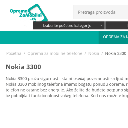
Izaberite početnu kategoriju
OPREMA ZA 
Početna
/
Oprema za mobilne telefone
/
Nokia
/
Nokia 3300
Nokia 3300
Nokia 3300 pruža sigurnost i stalni osećaj povezanosti sa ljudi
Nokia 3300 mobilnog telefona imamo bogatu ponudu opreme, rez
telefon ne ostane bez energije. Ako želite da budete potpuno si
će poboljšati funkcionalnost vašeg telefona. Kod nas možete kupit