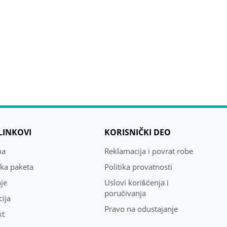
 LINKOVI
KORISNIČKI DEO
ma
Reklamacija i povrat robe
uka paketa
Politika provatnosti
je
Uslovi korišćenja i
poručivanja
ija
Pravo na odustajanje
kt