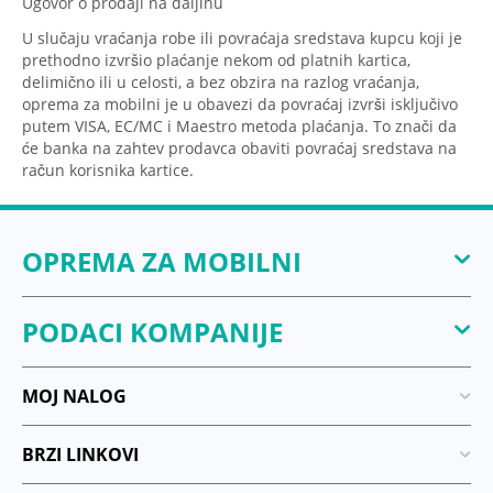
Ugovor o prodaji na daljinu
U slučaju vraćanja robe ili povraćaja sredstava kupcu koji je
prethodno izvršio plaćanje nekom od platnih kartica,
delimično ili u celosti, a bez obzira na razlog vraćanja,
oprema za mobilni je u obavezi da povraćaj izvrši isključivo
putem VISA, EC/MC i Maestro metoda plaćanja. To znači da
će banka na zahtev prodavca obaviti povraćaj sredstava na
račun korisnika kartice.
OPREMA ZA MOBILNI
PODACI KOMPANIJE
MOJ NALOG
BRZI LINKOVI