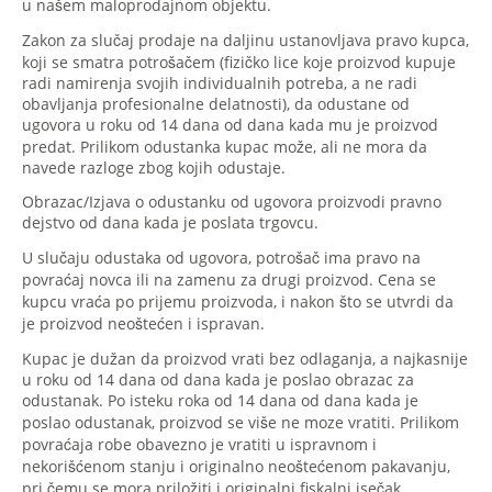
u našem maloprodajnom objektu.
Zakon za slučaj prodaje na daljinu ustanovljava pravo kupca,
koji se smatra potrošačem (fizičko lice koje proizvod kupuje
radi namirenja svojih individualnih potreba, a ne radi
obavljanja profesionalne delatnosti), da odustane od
ugovora u roku od 14 dana od dana kada mu je proizvod
predat. Prilikom odustanka kupac može, ali ne mora da
navede razloge zbog kojih odustaje.
Obrazac/Izjava o odustanku od ugovora proizvodi pravno
dejstvo od dana kada je poslata trgovcu.
U slučaju odustaka od ugovora, potrošač ima pravo na
povraćaj novca ili na zamenu za drugi proizvod. Cena se
kupcu vraća po prijemu proizvoda, i nakon što se utvrdi da
je proizvod neoštećen i ispravan.
Kupac je dužan da proizvod vrati bez odlaganja, a najkasnije
u roku od 14 dana od dana kada je poslao obrazac za
odustanak. Po isteku roka od 14 dana od dana kada je
poslao odustanak, proizvod se više ne moze vratiti. Prilikom
povraćaja robe obavezno je vratiti u ispravnom i
nekorišćenom stanju i originalno neoštećenom pakavanju,
pri čemu se mora priložiti i originalni fiskalni isečak.