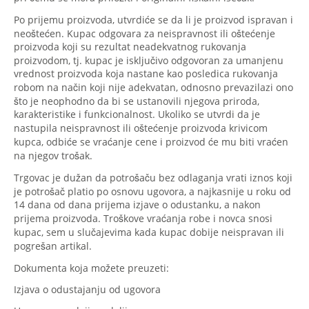
Po prijemu proizvoda, utvrdiće se da li je proizvod ispravan i
neoštećen. Kupac odgovara za neispravnost ili oštećenje
proizvoda koji su rezultat neadekvatnog rukovanja
proizvodom, tj. kupac je isključivo odgovoran za umanjenu
vrednost proizvoda koja nastane kao posledica rukovanja
robom na način koji nije adekvatan, odnosno prevazilazi ono
što je neophodno da bi se ustanovili njegova priroda,
karakteristike i funkcionalnost. Ukoliko se utvrdi da je
nastupila neispravnost ili oštećenje proizvoda krivicom
kupca, odbiće se vraćanje cene i proizvod će mu biti vraćen
na njegov trošak.
Trgovac je dužan da potrošaču bez odlaganja vrati iznos koji
je potrošač platio po osnovu ugovora, a najkasnije u roku od
14 dana od dana prijema izjave o odustanku, a nakon
prijema proizvoda. Troškove vraćanja robe i novca snosi
kupac, sem u slučajevima kada kupac dobije neispravan ili
pogrešan artikal.
Dokumenta koja možete preuzeti:
Izjava o odustajanju od ugovora