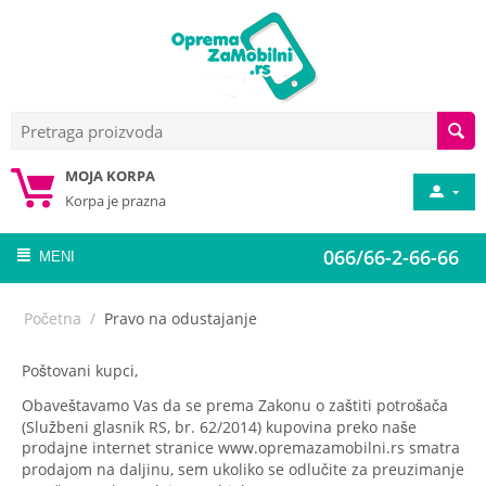
MOJA KORPA
Korpa je prazna
066/66-2-66-66
MENI
Početna
/
Pravo na odustajanje
Poštovani kupci,
Obaveštavamo Vas da se prema Zakonu o zaštiti potrošača
(Službeni glasnik RS, br. 62/2014) kupovina preko naše
prodajne internet stranice
www.opremazamobilni.rs
smatra
prodajom na daljinu, sem ukoliko se odlučite za preuzimanje