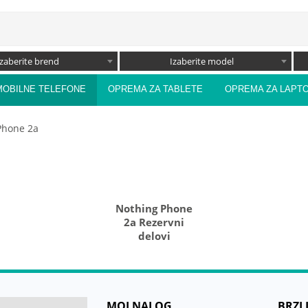
Izaberite brend
Izaberite model
MOBILNE TELEFONE
OPREMA ZA TABLETE
OPREMA ZA LAPT
Phone 2a
Nothing Phone
2a Rezervni
delovi
MOJ NALOG
BRZI