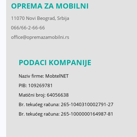
OPREMA ZA MOBILNI
11070 Novi Beograd, Srbija
066/66-2-66-66
office@opremazamobilni.rs
PODACI KOMPANIJE
Naziv firme: MobtelNET
PIB: 109269781
Matični broj:
64056638
Br. tekućeg računa: 265-1040310002791-27
Br. tekućeg računa: 265-1000000164987-81