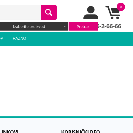
0
066/66-2-66-66
Izaberite proizvod
OP
RAZNO
 LINKOVI
KORISNIČKI DEO