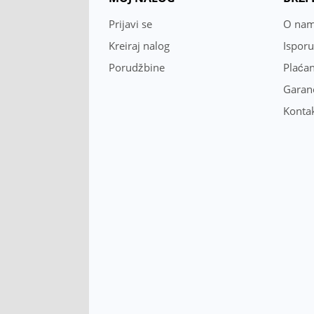
Prijavi se
O na
Kreiraj nalog
Ispor
Porudžbine
Plaćan
Garanc
Konta