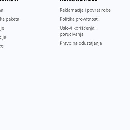
ma
Reklamacija i povrat robe
uka paketa
Politika provatnosti
je
Uslovi korišćenja i
poručivanja
ija
Pravo na odustajanje
kt