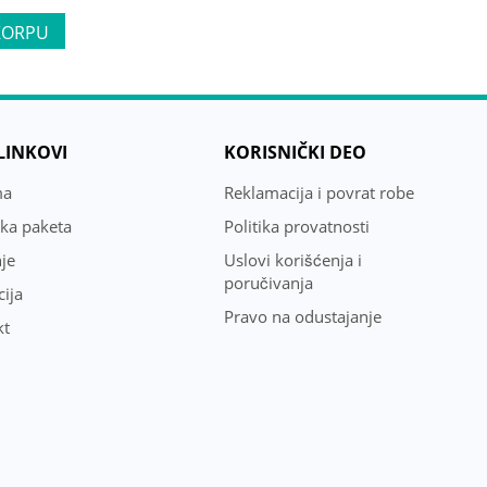
KORPU
 LINKOVI
KORISNIČKI DEO
ma
Reklamacija i povrat robe
uka paketa
Politika provatnosti
je
Uslovi korišćenja i
poručivanja
ija
Pravo na odustajanje
kt