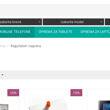
Izaberite brend
Izaberite model
MOBILNE TELEFONE
OPREMA ZA TABLETE
OPREMA ZA LAPT
rema
/
Regulatori napona
10%
10%