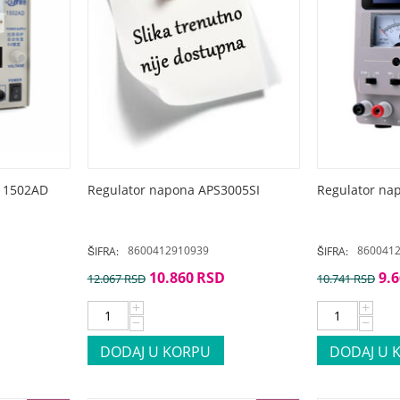
Regulator napona APS3005SI
A 1502AD
Regulator na
8600412910939
860041
ŠIFRA:
ŠIFRA:
10.860
RSD
9.
12.067
RSD
10.741
RSD
+
+
−
−
DODAJ U KORPU
DODAJ U 