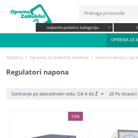
Izaberite početnu kategoriju
OPREMA ZA 
Početna
/
Oprema za mobilne telefone
/
Servisni delovi i op
Regulatori napona
Sortiranje po abecednom redu: Od A do Ž
20 Po stranici
10%