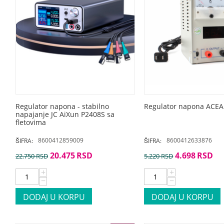
Regulator napona - stabilno
Regulator napona ACE
napajanje JC AiXun P2408S sa
fletovima
8600412859009
8600412633876
ŠIFRA:
ŠIFRA:
20.475
RSD
4.698
RSD
22.750
RSD
5.220
RSD
+
+
−
−
DODAJ U KORPU
DODAJ U KORPU