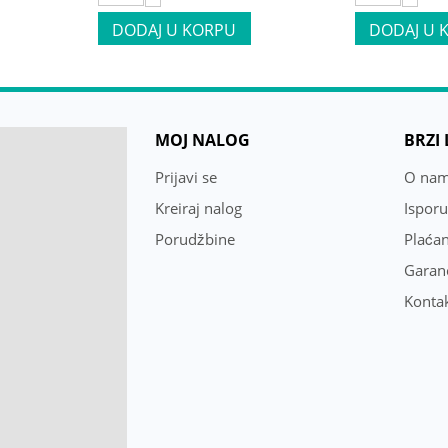
DODAJ U KORPU
DODAJ U 
MOJ NALOG
BRZI
Prijavi se
O na
Kreiraj nalog
Ispor
Porudžbine
Plaćan
Garanc
Konta