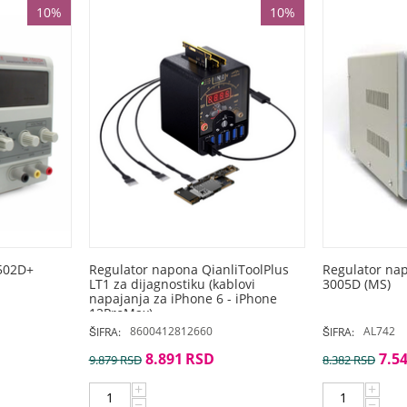
10%
10%
502D+
Regulator napona QianliToolPlus
Regulator na
LT1 za dijagnostiku (kablovi
3005D (MS)
napajanja za iPhone 6 - iPhone
12ProMax)
8600412812660
AL742
ŠIFRA:
ŠIFRA:
8.891
RSD
7.5
9.879
RSD
8.382
RSD
+
+
−
−