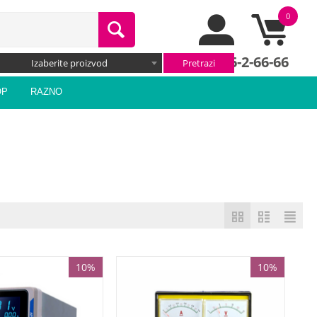
0
066/66-2-66-66
Izaberite proizvod
OP
RAZNO
10%
10%