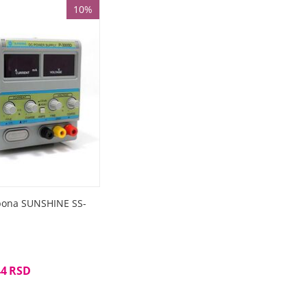
10%
pona SUNSHINE SS-
44
RSD