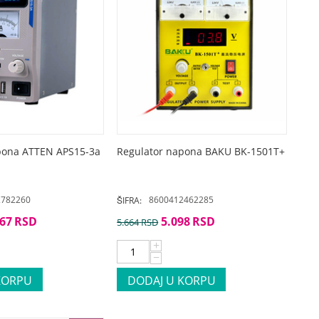
pona ATTEN APS15-3a
Regulator napona BAKU BK-1501T+
2782260
8600412462285
ŠIFRA:
667
RSD
5.098
RSD
5.664
RSD
+
−
KORPU
DODAJ U KORPU