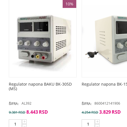
10%
Regulator napona BAKU BK-305D
Regulator napona BK-1
(MS)
AL392
8600412141906
ŠIFRA:
ŠIFRA:
8.443
RSD
3.829
RSD
9.381
RSD
4.254
RSD
+
+
−
−