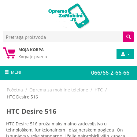
MOJA KORPA
Korpa je prazna
066/66-2-66-66
MENI
Početna
/
Oprema za mobilne telefone
/
HTC
/
HTC Desire 516
HTC Desire 516
HTC Desire 516 pruža maksimalno zadovoljstvo u
tehnološkom, funkcionalnom i dizajnerskom pogledu. On
ispunjava visoke standarde i želje najprobirljivijih kupaca.