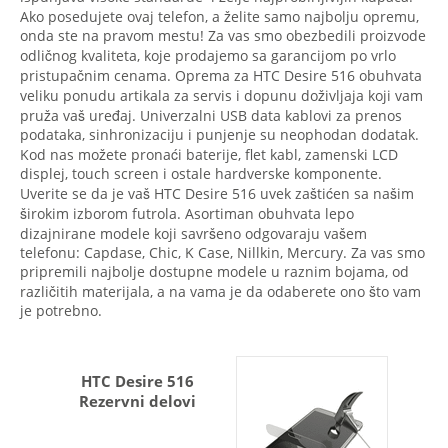
Ako posedujete ovaj telefon, a želite samo najbolju opremu,
onda ste na pravom mestu! Za vas smo obezbedili proizvode
odličnog kvaliteta, koje prodajemo sa garancijom po vrlo
pristupačnim cenama. Oprema za HTC Desire 516 obuhvata
veliku ponudu artikala za servis i dopunu doživljaja koji vam
pruža vaš uređaj. Univerzalni USB data kablovi za prenos
podataka, sinhronizaciju i punjenje su neophodan dodatak.
Kod nas možete pronaći baterije, flet kabl, zamenski LCD
displej, touch screen i ostale hardverske komponente.
Uverite se da je vaš HTC Desire 516 uvek zaštićen sa našim
širokim izborom futrola. Asortiman obuhvata lepo
dizajnirane modele koji savršeno odgovaraju vašem
telefonu: Capdase, Chic, K Case, Nillkin, Mercury. Za vas smo
pripremili najbolje dostupne modele u raznim bojama, od
različitih materijala, a na vama je da odaberete ono što vam
je potrebno.
HTC Desire 516
Rezervni delovi