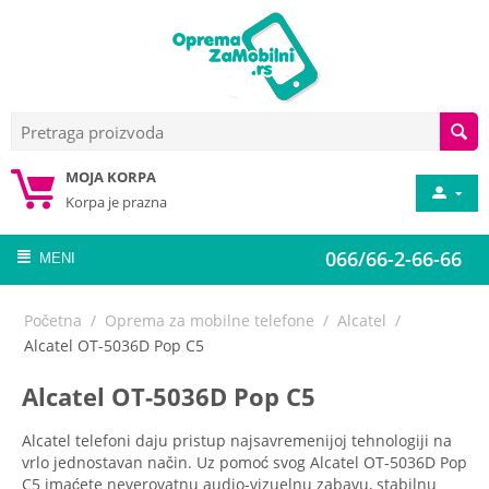
MOJA KORPA
Korpa je prazna
066/66-2-66-66
MENI
Početna
/
Oprema za mobilne telefone
/
Alcatel
/
Alcatel OT-5036D Pop C5
Alcatel OT-5036D Pop C5
Alcatel telefoni daju pristup najsavremenijoj tehnologiji na
vrlo jednostavan način. Uz pomoć svog Alcatel OT-5036D Pop
C5 imaćete neverovatnu audio-vizuelnu zabavu, stabilnu