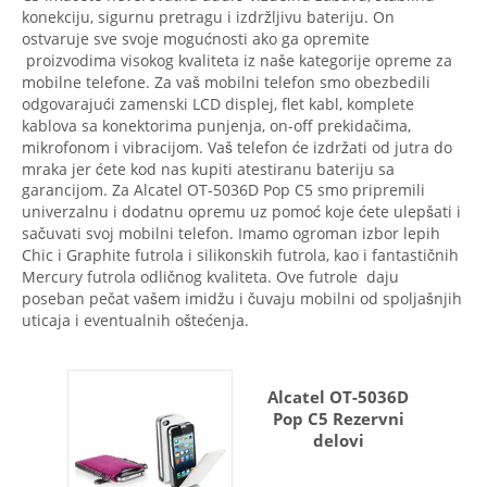
konekciju, sigurnu pretragu i izdržljivu bateriju. On
ostvaruje sve svoje mogućnosti ako ga opremite
proizvodima visokog kvaliteta iz naše kategorije opreme za
mobilne telefone. Za vaš mobilni telefon smo obezbedili
odgovarajući zamenski LCD displej, flet kabl, komplete
kablova sa konektorima punjenja, on-off prekidačima,
mikrofonom i vibracijom. Vaš telefon će izdržati od jutra do
mraka jer ćete kod nas kupiti atestiranu bateriju sa
garancijom. Za Alcatel OT-5036D Pop C5 smo pripremili
univerzalnu i dodatnu opremu uz pomoć koje ćete ulepšati i
sačuvati svoj mobilni telefon. Imamo ogroman izbor lepih
Chic i Graphite futrola i silikonskih futrola, kao i fantastičnih
Mercury futrola odličnog kvaliteta. Ove futrole daju
poseban pečat vašem imidžu i čuvaju mobilni od spoljašnjih
uticaja i eventualnih oštećenja.
Alcatel OT-5036D
Pop C5 Rezervni
delovi