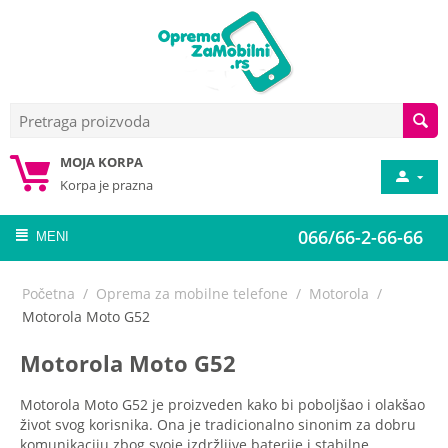
MOJA KORPA
Korpa je prazna
066/66-2-66-66
MENI
Početna
/
Oprema za mobilne telefone
/
Motorola
/
Motorola Moto G52
Motorola Moto G52
Motorola Moto G52 je proizveden kako bi poboljšao i olakšao
život svog korisnika. Ona je tradicionalno sinonim za dobru
komunikaciju zbog svoje izdržljive baterije i stabilne