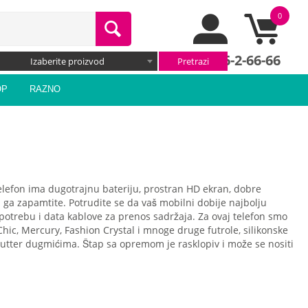
0
066/66-2-66-66
Izaberite proizvod
OP
RAZNO
 telefon ima dugotrajnu bateriju, prostran HD ekran, dobre
da ga zapamtite. Potrudite se da vaš mobilni dobije najbolju
upotrebu i data kablove za prenos sadržaja. Za ovaj telefon smo
u Chic, Mercury, Fashion Crystal i mnoge druge futrole, silikonske
 shutter dugmićima. Štap sa opremom je rasklopiv i može se nositi