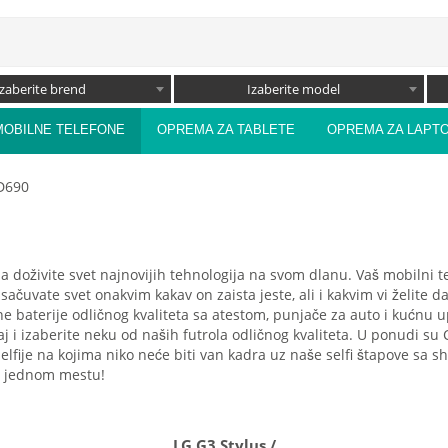
Izaberite brend
Izaberite model
MOBILNE TELEFONE
OPREMA ZA TABLETE
OPREMA ZA LAPT
 D690
 da doživite svet najnovijih tehnologija na svom dlanu. Vaš mobilni
 sačuvate svet onakvim kakav on zaista jeste, ali i kakvim vi želite 
ne baterije odličnog kvaliteta sa atestom, punjače za auto i kućnu 
eđaj i izaberite neku od naših futrola odličnog kvaliteta. U ponudi s
 selfije na kojima niko neće biti van kadra uz naše selfi štapove sa
na jednom mestu!
LG G3 Stylus /