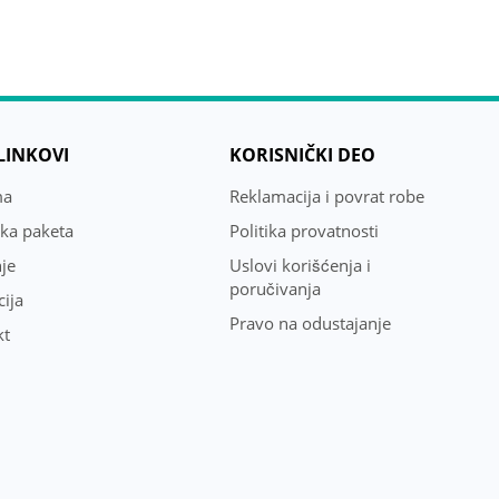
 LINKOVI
KORISNIČKI DEO
ma
Reklamacija i povrat robe
uka paketa
Politika provatnosti
je
Uslovi korišćenja i
poručivanja
ija
Pravo na odustajanje
kt