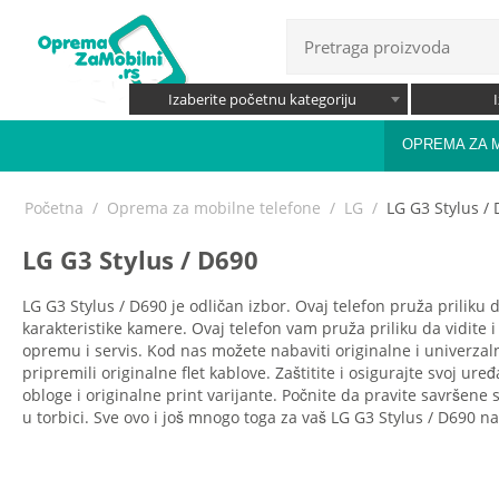
Izaberite početnu kategoriju
OPREMA ZA 
Početna
/
Oprema za mobilne telefone
/
LG
/
LG G3 Stylus /
LG G3 Stylus / D690
LG G3 Stylus / D690 je odličan izbor. Ovaj telefon pruža priliku
karakteristike kamere. Ovaj telefon vam pruža priliku da vidite i
opremu i servis. Kod nas možete nabaviti originalne i univerzal
pripremili originalne flet kablove. Zaštitite i osigurajte svoj ur
obloge i originalne print varijante. Počnite da pravite savršene
u torbici. Sve ovo i još mnogo toga za vaš LG G3 Stylus / D690 