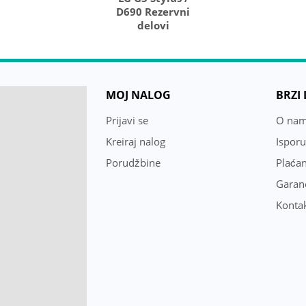
D690 Rezervni
delovi
MOJ NALOG
BRZI
Prijavi se
O na
Kreiraj nalog
Ispor
Porudžbine
Plaćan
Garanc
Konta