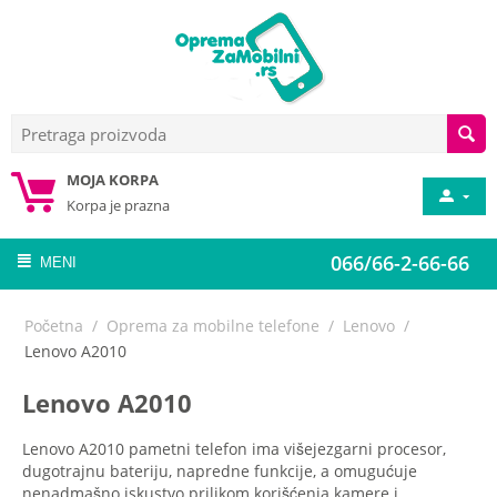
MOJA KORPA
Korpa je prazna
066/66-2-66-66
MENI
Početna
/
Oprema za mobilne telefone
/
Lenovo
/
Lenovo A2010
Lenovo A2010
Lenovo A2010 pametni telefon ima višejezgarni procesor,
dugotrajnu bateriju, napredne funkcije, a omugućuje
nenadmašno iskustvo prilikom korišćenja kamere i