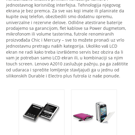
jednostavnog korisničog interfejsa. Tehnologija njegovog
ekrana je bez premca. Za sve vas koji imate ili planirate da
kupite ovaj telefon, obezbedili smo dodatnu opremu,
univerzalne i rezervne delove. Odlične atestirane baterije
prodajemo sa garancijom, flet kablove sa Power dugmetom,
mikrofonom ili volume tasterima, futrole renomiranih
proizvođača Chic i Mercury – sve to možete pronaći uz vrlo
jednostavnu pretragu naših kategorija. Ukoliko vaš LCD
ekran ne radi kako treba izvršićemo servis bez obzira da li
vam je potreban samo LCD ekran ili, u kombinaciji sa njim
touch screen. Lenovo A2010 zaslužuje pažnju, pa ga zaštitite
od udaraca i sprečite lomljenje stavljajući ga u jednu od
silikonskih Durable i Electro plus futrola iz naše ponude.