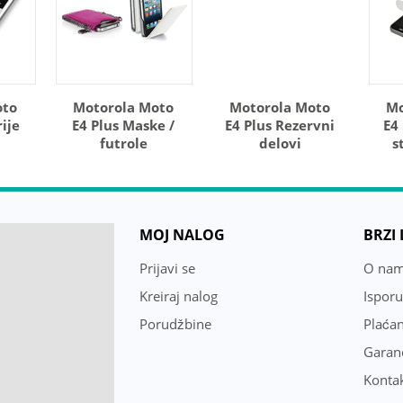
oto
Motorola Moto
Motorola Moto
Mo
ije
E4 Plus Maske /
E4 Plus Rezervni
E4 
futrole
delovi
s
MOJ NALOG
BRZI
Prijavi se
O na
Kreiraj nalog
Ispor
Porudžbine
Plaćan
Garanc
Konta