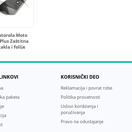
torola Moto
Plus Zaštitna
takla i folije
 LINKOVI
KORISNIČKI DEO
ma
Reklamacija i povrat robe
uka paketa
Politika provatnosti
je
Uslovi korišćenja i
poručivanja
ija
Pravo na odustajanje
kt