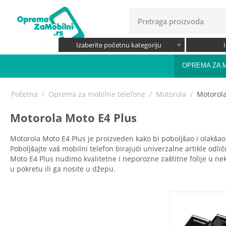
Izaberite početnu kategoriju
OPREMA ZA 
Početna
/
Oprema za mobilne telefone
/
Motorola
/
Motorola
Motorola Moto E4 Plus
Motorola Moto E4 Plus je proizveden kako bi poboljšao i olakšao 
Poboljšajte vaš mobilni telefon birajući univerzalne artikle odlič
Moto E4 Plus nudimo kvalitetne i neporozne zaštitne folije u neko
u pokretu ili ga nosite u džepu.