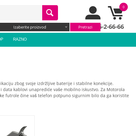
0
066/66-2-66-66
Izaberite proizvod
OP
RAZNO
ciju zbog svoje izdržljive baterije i stabilne konekcije.
ači i data kablovi unaprediće vaše mobilno iskustvo. Za Motorola
ke futrole čine vaš telefon potpuno sigurnim bilo da ga koristite