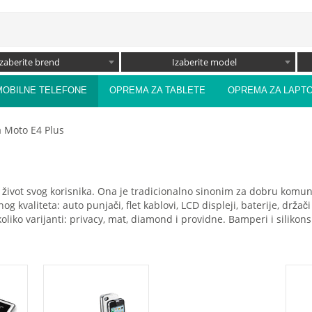
Izaberite brend
Izaberite model
MOBILNE TELEFONE
OPREMA ZA TABLETE
OPREMA ZA LAPT
 Moto E4 Plus
život svog korisnika. Ona je tradicionalno sinonim za dobru komunika
nog kvaliteta: auto punjači, flet kablovi, LCD displeji, baterije, drž
liko varijanti: privacy, mat, diamond i providne. Bamperi i silikons