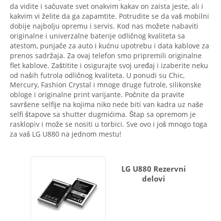
da vidite i sačuvate svet onakvim kakav on zaista jeste, ali i
kakvim vi želite da ga zapamtite. Potrudite se da vaš mobilni
dobije najbolju opremu i servis. Kod nas možete nabaviti
originalne i univerzalne baterije odličnog kvaliteta sa
atestom, punjače za auto i kućnu upotrebu i data kablove za
prenos sadržaja. Za ovaj telefon smo pripremili originalne
flet kablove. Zaštitite i osigurajte svoj uređaj i izaberite neku
od naših futrola odličnog kvaliteta. U ponudi su Chic,
Mercury, Fashion Crystal i mnoge druge futrole, silikonske
obloge i originalne print varijante. Počnite da pravite
savršene selfije na kojima niko neće biti van kadra uz naše
selfi štapove sa shutter dugmićima. Štap sa opremom je
rasklopiv i može se nositi u torbici. Sve ovo i još mnogo toga
za vaš LG U880 na jednom mestu!
LG U880 Rezervni
delovi