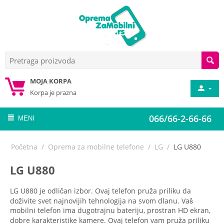
MOJA KORPA
Korpa je prazna
066/66-2-66-66
MENI
Početna
/
Oprema za mobilne telefone
/
LG
/
LG U880
LG U880
LG U880 je odličan izbor. Ovaj telefon pruža priliku da
doživite svet najnovijih tehnologija na svom dlanu. Vaš
mobilni telefon ima dugotrajnu bateriju, prostran HD ekran,
dobre karakteristike kamere. Ovaj telefon vam pruža priliku