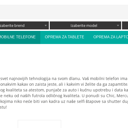
Izaberite brend
Izaberite model
MOBILNE TELEFONE
OPREMA ZA TABLETE
OPREMA ZA LAPT
e svet najnovijih tehnologija na svom dlanu. Vaš mobilni telefon im
onakvim kakav on zaista jeste, ali i kakvim vi želite da ga zapamtit
nog kvaliteta sa atestom, punjače za auto i kućnu upotrebu i data k
erite neku od naših futrola odličnog kvaliteta. U ponudi su Chic, Merc
na kojima niko neće biti van kadra uz naše selfi štapove sa shutter 
stu!