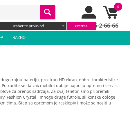
0
066/66-2-66-66
Izaberite proizvod
OP
RAZNO
a dugotrajnu bateriju, prostran HD ekran, dobre karakteristike
e. Potrudite se da vaš mobilni dobije najbolju opremu i servis.
ablove za prenos sadržaja. Za ovaj telefon smo pripremili
ury, Fashion Crystal i mnoge druge futrole, silikonske obloge i
dugmićima. Štap sa opremom je rasklopiv i može se nositi u