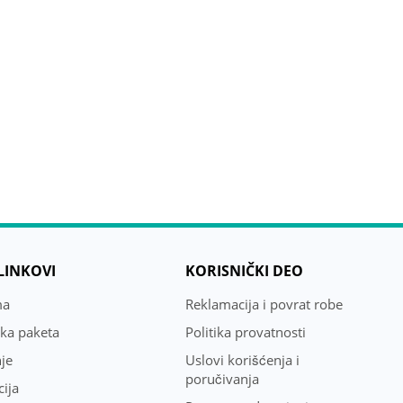
 LINKOVI
KORISNIČKI DEO
ma
Reklamacija i povrat robe
uka paketa
Politika provatnosti
je
Uslovi korišćenja i
poručivanja
ija