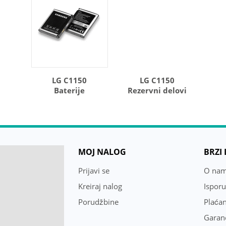
LG C1150
LG C1150
Baterije
Rezervni delovi
MOJ NALOG
BRZI
Prijavi se
O na
Kreiraj nalog
Ispor
Porudžbine
Plaćan
Garanc