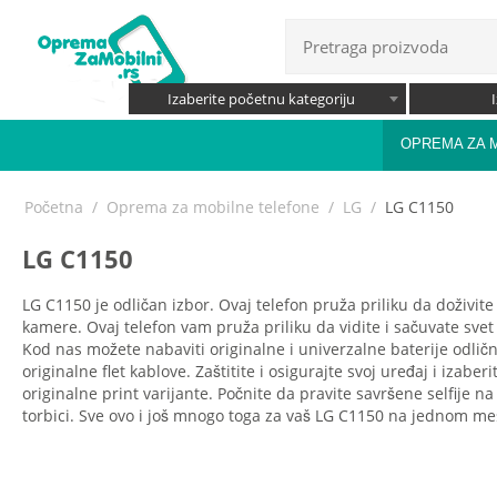
Izaberite početnu kategoriju
OPREMA ZA 
Početna
/
Oprema za mobilne telefone
/
LG
/
LG C1150
LG C1150
LG C1150 je odličan izbor. Ovaj telefon pruža priliku da doživit
kamere. Ovaj telefon vam pruža priliku da vidite i sačuvate svet 
Kod nas možete nabaviti originalne i univerzalne baterije odlič
originalne flet kablove. Zaštitite i osigurajte svoj uređaj i izab
originalne print varijante. Počnite da pravite savršene selfije 
torbici. Sve ovo i još mnogo toga za vaš LG C1150 na jednom me