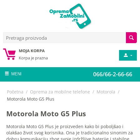
MOJA KORPA
Korpa je prazna
066/66-2-66-66
MENI
Početna
/
Oprema za mobilne telefone
/
Motorola
/
Motorola Moto G5 Plus
Motorola Moto G5 Plus
Motorola Moto G5 Plus je proizveden kako bi poboljšao i
olakšao život svog korisnika. Ona je tradicionalno sinonim za
dobru komunikaciju zbog svoje izdržljive baterije i stabilne