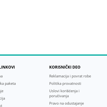
 LINKOVI
KORISNIČKI DEO
ma
Reklamacija i povrat robe
uka paketa
Politika provatnosti
je
Uslovi korišćenja i
poručivanja
ija
Pravo na odustajanje
kt