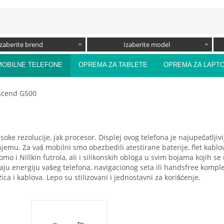
Izaberite brend
Izaberite model
MOBILNE TELEFONE
OPREMA ZA TABLETE
OPREMA ZA LAPT
scend G500
ke rezolucije, jak procesor. Displej ovog telefona je najupečatlji
njemu. Za vaš mobilni smo obezbedili atestirane baterije, flet kabl
omo i Nillkin futrola, ali i silikonskih obloga u svim bojama kojih 
ju energiju vašeg telefona, navigacionog seta ili handsfree komple
i kablova. Lepo su stilizovani i jednostavni za korišćenje.