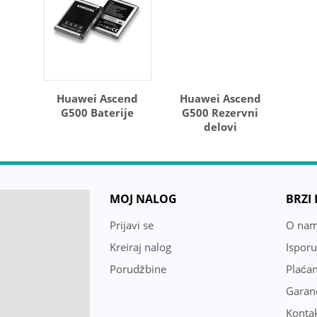
Huawei Ascend
Huawei Ascend
G500 Baterije
G500 Rezervni
delovi
MOJ NALOG
BRZI
Prijavi se
O na
Kreiraj nalog
Ispor
Porudžbine
Plaćan
Garanc
Konta