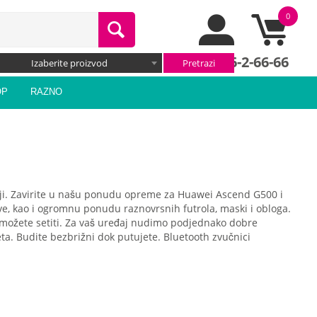
0
066/66-2-66-66
Izaberite proizvod
OP
RAZNO
viji. Zavirite u našu ponudu opreme za Huawei Ascend G500 i
ove, kao i ogromnu ponudu raznovrsnih futrola, maski i obloga.
se možete setiti. Za vaš uređaj nudimo podjednako dobre
ta. Budite bezbrižni dok putujete. Bluetooth zvučnici