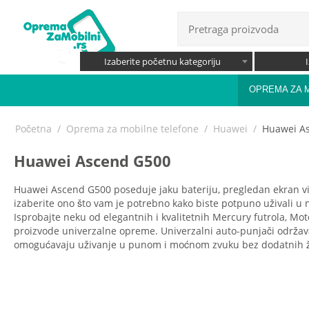
Izaberite početnu kategoriju
OPREMA ZA 
Početna
/
Oprema za mobilne telefone
/
Huawei
/
Huawei A
Huawei Ascend G500
Huawei Ascend G500 poseduje jaku bateriju, pregledan ekran viso
izaberite ono što vam je potrebno kako biste potpuno uživali u 
Isprobajte neku od elegantnih i kvalitetnih Mercury futrola, Mot
proizvode univerzalne opreme. Univerzalni auto-punjači održava
omogućavaju uživanje u punom i moćnom zvuku bez dodatnih žica 