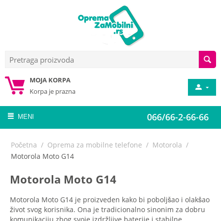
MOJA KORPA
Korpa je prazna
066/66-2-66-66
MENI
Početna
/
Oprema za mobilne telefone
/
Motorola
/
Motorola Moto G14
Motorola Moto G14
Motorola Moto G14 je proizveden kako bi poboljšao i olakšao
život svog korisnika. Ona je tradicionalno sinonim za dobru
komunikaciju zbog svoje izdržljive baterije i stabilne