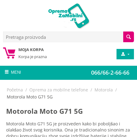
MOJA KORPA
Korpa je prazna
066/66-2-66-66
MENI
Početna
/
Oprema za mobilne telefone
/
Motorola
/
Motorola Moto G71 5G
Motorola Moto G71 5G
Motorola Moto G71 5G je proizveden kako bi poboljšao i
olakšao život svog korisnika. Ona je tradicionalno sinonim za
dobru komunikaciju zbog svoje izdržljive baterije i stabilne