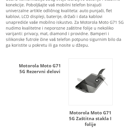
konekcije. Poboljšajte vaš mobilni telefon birajući
univerzalne artikle odličnog kvaliteta: auto punjači, flet
kablovi, LCD displeji, baterije, držači i data kablovi
unaprediće vaše mobilno iskustvo. Za Motorola Moto G71 5G
nudimo kvalitetne i neporozne zaštitne folije u nekoliko
varijanti: privacy, mat, diamond i providne. Bamperi i
silikonske futrole čine vaš telefon potpuno sigurnim bilo da
ga koristite u pokretu ili ga nosite u džepu.
Motorola Moto G71
5G Rezervni delovi
Motorola Moto G71
5G Zaštitna stakla I
folije