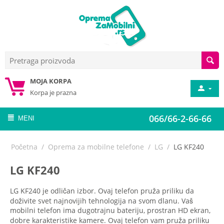
MOJA KORPA
Korpa je prazna
066/66-2-66-66
MENI
Početna
/
Oprema za mobilne telefone
/
LG
/
LG KF240
LG KF240
LG KF240 je odličan izbor. Ovaj telefon pruža priliku da
doživite svet najnovijih tehnologija na svom dlanu. Vaš
mobilni telefon ima dugotrajnu bateriju, prostran HD ekran,
dobre karakteristike kamere. Ovaj telefon vam pruža priliku