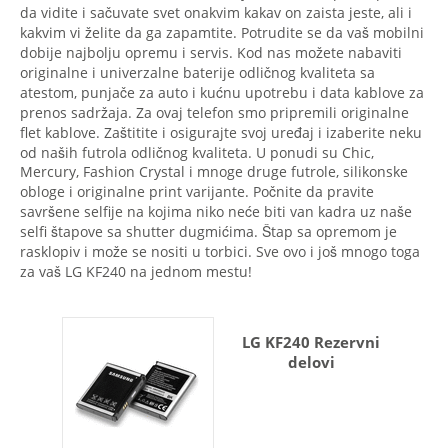
da vidite i sačuvate svet onakvim kakav on zaista jeste, ali i
kakvim vi želite da ga zapamtite. Potrudite se da vaš mobilni
dobije najbolju opremu i servis. Kod nas možete nabaviti
originalne i univerzalne baterije odličnog kvaliteta sa
atestom, punjače za auto i kućnu upotrebu i data kablove za
prenos sadržaja. Za ovaj telefon smo pripremili originalne
flet kablove. Zaštitite i osigurajte svoj uređaj i izaberite neku
od naših futrola odličnog kvaliteta. U ponudi su Chic,
Mercury, Fashion Crystal i mnoge druge futrole, silikonske
obloge i originalne print varijante. Počnite da pravite
savršene selfije na kojima niko neće biti van kadra uz naše
selfi štapove sa shutter dugmićima. Štap sa opremom je
rasklopiv i može se nositi u torbici. Sve ovo i još mnogo toga
za vaš LG KF240 na jednom mestu!
LG KF240 Rezervni
delovi