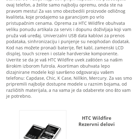
ovaj telefon, a želite samo najbolju opremu, onda ste na
pravom mestu! Za vas smo obezbedili proizvode odličnog
kvaliteta, koje prodajemo sa garancijom po vrlo
pristupačnim cenama. Oprema za HTC Wildfire obuhvata
veliku ponudu artikala za servis i dopunu doživljaja koji vam
pruža vaš uređaj. Univerzalni USB data kablovi za prenos
podataka, sinhronizaciju i punjenje su neophodan dodatak.
Kod nas možete pronaći baterije, flet kabl, zamenski LCD
displej, touch screen i ostale hardverske komponente.
Uverite se da je vaš HTC Wildfire uvek zaštićen sa našim
širokim izborom futrola. Asortiman obuhvata lepo
dizajnirane modele koji savršeno odgovaraju vašem
telefonu: Capdase, Chic, K Case, Nillkin, Mercury. Za vas smo
pripremili najbolje dostupne modele u raznim bojama, od
različitih materijala, a na vama je da odaberete ono što vam
je potrebno.
HTC Wildfire
Rezervni delovi