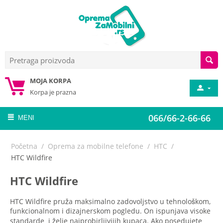
MOJA KORPA
Korpa je prazna
066/66-2-66-66
MENI
Početna
/
Oprema za mobilne telefone
/
HTC
/
HTC Wildfire
HTC Wildfire
HTC Wildfire pruža maksimalno zadovoljstvo u tehnološkom,
funkcionalnom i dizajnerskom pogledu. On ispunjava visoke
standarde i želje najprobirljivijih kupaca. Ako posedujete