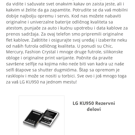
da vidite i sačuvate svet onakvim kakav on zaista jeste, ali i
kakvim vi želite da ga zapamtite. Potrudite se da vaš mobilni
dobije najbolju opremu i servis. Kod nas možete nabaviti
originalne i univerzalne baterije odličnog kvaliteta sa
atestom, punjače za auto i kućnu upotrebu i data kablove za
prenos sadržaja. Za ovaj telefon smo pripremili originalne
flet kablove. Zaštitite i osigurajte svoj uređaj i izaberite neku
od naših futrola odličnog kvaliteta. U ponudi su Chic,
Mercury, Fashion Crystal i mnoge druge futrole, silikonske
obloge i originalne print varijante. Počnite da pravite
savršene selfije na kojima niko neće biti van kadra uz naše
selfi štapove sa shutter dugmićima. Štap sa opremom je
rasklopiv i može se nositi u torbici. Sve ovo i još mnogo toga
za vaš LG KU950 na jednom mestu!
LG KU950 Rezervni
delovi