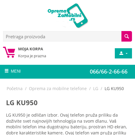
MOJA KORPA
Korpa je prazna
066/66-2-66-66
MENI
Početna
/
Oprema za mobilne telefone
/
LG
/
LG KU950
LG KU950
LG KU950 je odličan izbor. Ovaj telefon pruža priliku da
doživite svet najnovijih tehnologija na svom dlanu. Vaš
mobilni telefon ima dugotrajnu bateriju, prostran HD ekran,
dobre karakteristike kamere. Ovaj telefon vam pruža priliku