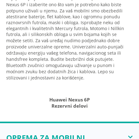
Nexus 6P i izaberite ono što vam je potrebno kako biste
potpuno uživali u njemu. Za vaš mobilni smo obezbedili
atestirane baterije, flet kablove, kao i ogromnu ponudu
raznovrsnih futrola, maski i obloga. Isprobajte neku od
elegantnih i kvalitetnih Mercury futrola, Motomo i Nillkin
futrola, ali i silikonskih obloga u svim bojama kojih se
možete setiti. Za vaš uređaj nudimo podjednako dobre
proizvode univerzalne opreme. Univerzalni auto-punjači
održavaju energiju vašeg telefona, navigacionog seta ili
handsfree kompleta. Budite bezbrižni dok putujete.
Bluetooth zvučnici omogućavaju uživanje u punom i
moćnom zvuku bez dodatnih žica i kablova. Lepo su
stilizovani i jednostavni za korišćenje.
Huawei Nexus 6P
Rezervni delovi
OPREMA ZA MOBILNI