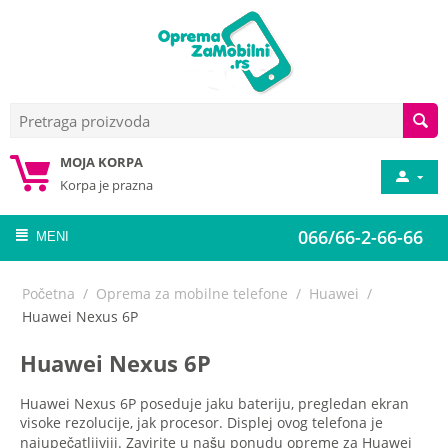
MOJA KORPA
Korpa je prazna
066/66-2-66-66
MENI
Početna
/
Oprema za mobilne telefone
/
Huawei
/
Huawei Nexus 6P
Huawei Nexus 6P
Huawei Nexus 6P poseduje jaku bateriju, pregledan ekran
visoke rezolucije, jak procesor. Displej ovog telefona je
najupečatljiviji. Zavirite u našu ponudu opreme za Huawei