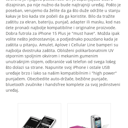
dizajniran, pa nije nužno da bude najtrajniji uređaj. Pošto je
poseban, verujemo da želite da ga što duže održite u stanju
kakav je bio kada ste počeli da ga koristite. Bilo da tražite
zaštitu za ekran, bateriju, punjač, adapter ili masku, kod nas
ćete pronaći najbolje kompatibilne i originalne proizvode.
Dobra futrola za iPhone 15 Plus je "must have". Možda ipak
volite nešto jednostavnije, a podjednako pouzdano kada je
zaštita u pitanju. Amulet, Aplove i Cellular Line bamperi su
najbolja dvostruka zaštita. Obloženi polikarbonatnim UV
otpornim spoljnim okvirom i mekanim gumenim
unutrašnjim slojem, odbraniće vaš telefon od svega lošeg
što dolazi sa strane. Napunite svoj iPhone i ostale USB
uređaje brzo i lako sa našim kompatibilnim i "high power"
punjačem. Obezbedite auto-držače, bežične punjače,
bluetooth zvučnike i handsfree komplete za svoj jedinstveni
uređaj.