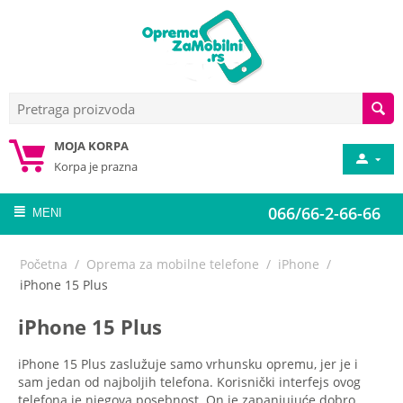
MOJA KORPA
Korpa je prazna
066/66-2-66-66
MENI
Početna
/
Oprema za mobilne telefone
/
iPhone
/
iPhone 15 Plus
iPhone 15 Plus
iPhone 15 Plus zaslužuje samo vrhunsku opremu, jer je i
sam jedan od najboljih telefona. Korisnički interfejs ovog
telefona je njegova posebnost. On je zapanjujuće dobro