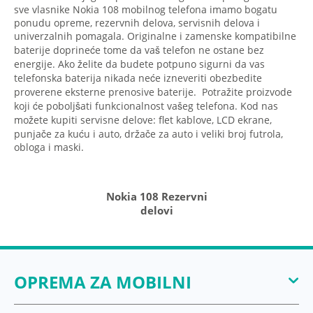
sve vlasnike Nokia 108 mobilnog telefona imamo bogatu
ponudu opreme, rezervnih delova, servisnih delova i
univerzalnih pomagala. Originalne i zamenske kompatibilne
baterije doprineće tome da vaš telefon ne ostane bez
energije. Ako želite da budete potpuno sigurni da vas
telefonska baterija nikada neće izneveriti obezbedite
proverene eksterne prenosive baterije. Potražite proizvode
koji će poboljšati funkcionalnost vašeg telefona. Kod nas
možete kupiti servisne delove: flet kablove, LCD ekrane,
punjače za kuću i auto, držače za auto i veliki broj futrola,
obloga i maski.
Nokia 108 Rezervni
delovi
OPREMA ZA MOBILNI