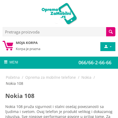
MOJA KORPA
Korpa je prazna
066/66-2-66-66
MENI
Početna
/
Oprema za mobilne telefone
/
Nokia
/
Nokia 108
Nokia 108
Nokia 108 pruža sigurnost i stalni osećaj povezanosti sa
ljudima i svetom. Ovaj telefon je produkt velikog i dokazanog
iskustva. Sve njegove performanse govore u prilog tome. Za