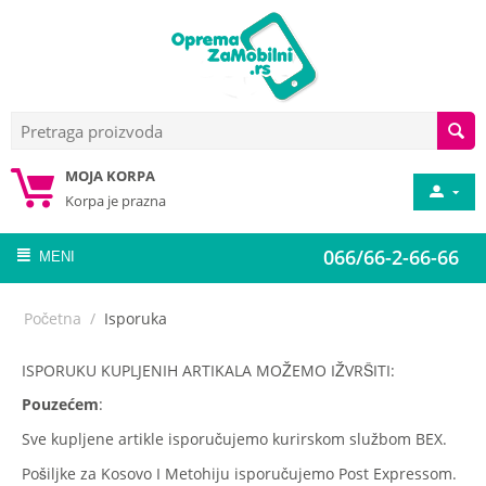
MOJA KORPA
Korpa je prazna
066/66-2-66-66
MENI
Početna
/
Isporuka
ISPORUKU KUPLJENIH ARTIKALA MOŽEMO IŽVRŠITI:
Pouzećem
:
Sve kupljene artikle isporučujemo kurirskom službom BEX.
Pošiljke za Kosovo I Metohiju isporučujemo Post Expressom.