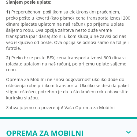
Slanjem posle uplate:
1)
Preporučenom pošiljkom sa elektronskim praćenjem,
preko pošte u koverti (kao pismo), cena transporta iznosi 200
dinara (plaćate uplatom na naš račun), po prijemu uplate
šaljemo robu. Ova opcija zahteva nesto duže vreme
transporta (par dana) što ni u kom slucaju ne zavisi od nas
već iskljucivo od pošte. Ova opcija se odnosi samo na folije i
futrole.
2)
Preko brze poste BEX, cena transporta iznosi 300 dinara
(plaćate uplatom na naš račun), po prijemu uplate saljemo
robu.
Oprema Za Mobilni ne snosi odgovornost ukoliko dođe do
oštećenja robe prilikom transporta. Ukoliko se desi da paket
stigne oštećen, potrebno je da u što kraćem roku obavestite
kurirsku službu.
Zahvaljujemo na poverenju! Vaša Oprema za Mobilni
OPREMA ZA MOBILNI