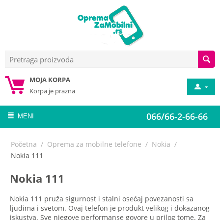
MOJA KORPA
Korpa je prazna
066/66-2-66-66
MENI
Početna
/
Oprema za mobilne telefone
/
Nokia
/
Nokia 111
Nokia 111
Nokia 111 pruža sigurnost i stalni osećaj povezanosti sa
ljudima i svetom. Ovaj telefon je produkt velikog i dokazanog
iskustva. Sve njegove performanse govore u prilog tome. Za