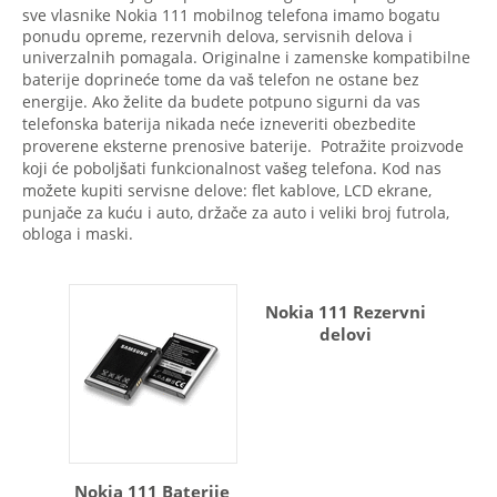
sve vlasnike Nokia 111 mobilnog telefona imamo bogatu
ponudu opreme, rezervnih delova, servisnih delova i
univerzalnih pomagala. Originalne i zamenske kompatibilne
baterije doprineće tome da vaš telefon ne ostane bez
energije. Ako želite da budete potpuno sigurni da vas
telefonska baterija nikada neće izneveriti obezbedite
proverene eksterne prenosive baterije. Potražite proizvode
koji će poboljšati funkcionalnost vašeg telefona. Kod nas
možete kupiti servisne delove: flet kablove, LCD ekrane,
punjače za kuću i auto, držače za auto i veliki broj futrola,
obloga i maski.
Nokia 111 Rezervni
delovi
Nokia 111 Baterije