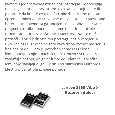
kamere i jednostavnog korisničog interfejsa. Tehnologija
njegovog ekrana je bez premca. Za sve vas koji imate ili
planirate da kupite ovaj telefon, obezbedili smo dodatnu
opremu, univerzalne i rezervne delove. Odlične atestirane
baterije prodajemo sa garancijom, flet kablove sa Power
dugmetom, mikrofonom ili volume tasterima, futrole
renomiranih proizvođača Chic i Mercury – sve to možete
pronaći uz vrlo jednostavnu pretragu naših kategorija.
Ukoliko vaš LCD ekran ne radi kako treba izvršićemo servis
bez obzira da li vam je potreban samo LCD ekran ili, u
kombinaciji sa njim touch screen. Lenovo S960 Vibe X
zaslužuje pažnju, pa ga zaštitite od udaraca i sprečite
lomljenje stavljajući ga u jednu od silikonskih Durable i
Electro plus futrola iz naše ponude.
Lenovo S960 Vibe X
Rezervni delovi