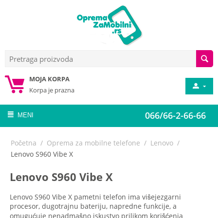
MOJA KORPA
Korpa je prazna
066/66-2-66-66
MENI
Početna
/
Oprema za mobilne telefone
/
Lenovo
/
Lenovo S960 Vibe X
Lenovo S960 Vibe X
Lenovo S960 Vibe X pametni telefon ima višejezgarni
procesor, dugotrajnu bateriju, napredne funkcije, a
omugućuje nenadmašno iskustvo prilikom korišćenja