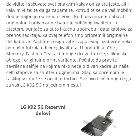
da vidite i sačuvate svet onakvim kakav on zaista jeste, ali i
kakvim vi želite da ga zapamtite. Potrudite se da vaš mobilni
dobije najbolju opremu i servis. Kod nas možete nabaviti
originalne i univerzalne baterije odličnog kvaliteta sa
atestom, punjače za auto i kućnu upotrebu i data kablove za
prenos sadržaja. Za ovaj telefon smo pripremili originalne
flet kablove. Zaštitite i osigurajte svoj uređaj i izaberite neku
od naših futrola odličnog kvaliteta. U ponudi su Chic,
Mercury, Fashion Crystal i mnoge druge futrole, silikonske
obloge i originalne print varijante. Počnite da pravite
savršene selfije na kojima niko neće biti van kadra uz naše
selfi štapove sa shutter dugmićima. Štap sa opremom je
rasklopiv i može se nositi u torbici. Sve ovo i još mnogo toga
za vaš LG K92 5G na jednom mestu!
LG K92 5G Rezervni
delovi