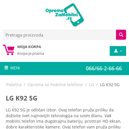
MOJA KORPA
Korpa je prazna
066/66-2-66-66
MENI
Početna
/
Oprema za mobilne telefone
/
LG
/
LG K92 5G
LG K92 5G
LG K92 5G je odličan izbor. Ovaj telefon pruža priliku da
doživite svet najnovijih tehnologija na svom dlanu. Vaš
mobilni telefon ima dugotrajnu bateriju, prostran HD ekran,
dobre karakteristike kamere. Ovaj telefon vam pruža priliku