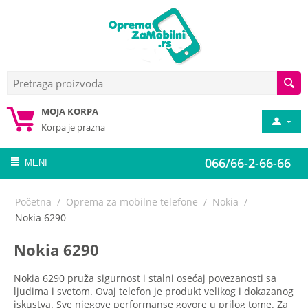
MOJA KORPA
Korpa je prazna
066/66-2-66-66
MENI
Početna
/
Oprema za mobilne telefone
/
Nokia
/
Nokia 6290
Nokia 6290
Nokia 6290 pruža sigurnost i stalni osećaj povezanosti sa
ljudima i svetom. Ovaj telefon je produkt velikog i dokazanog
iskustva. Sve njegove performanse govore u prilog tome. Za