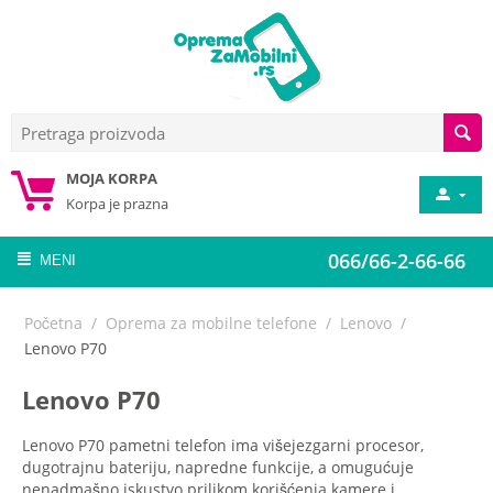
MOJA KORPA
Korpa je prazna
066/66-2-66-66
MENI
Početna
/
Oprema za mobilne telefone
/
Lenovo
/
Lenovo P70
Lenovo P70
Lenovo P70 pametni telefon ima višejezgarni procesor,
dugotrajnu bateriju, napredne funkcije, a omugućuje
nenadmašno iskustvo prilikom korišćenja kamere i