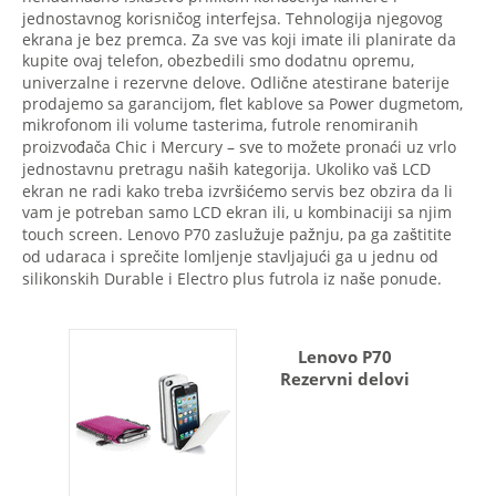
jednostavnog korisničog interfejsa. Tehnologija njegovog
ekrana je bez premca. Za sve vas koji imate ili planirate da
kupite ovaj telefon, obezbedili smo dodatnu opremu,
univerzalne i rezervne delove. Odlične atestirane baterije
prodajemo sa garancijom, flet kablove sa Power dugmetom,
mikrofonom ili volume tasterima, futrole renomiranih
proizvođača Chic i Mercury – sve to možete pronaći uz vrlo
jednostavnu pretragu naših kategorija. Ukoliko vaš LCD
ekran ne radi kako treba izvršićemo servis bez obzira da li
vam je potreban samo LCD ekran ili, u kombinaciji sa njim
touch screen. Lenovo P70 zaslužuje pažnju, pa ga zaštitite
od udaraca i sprečite lomljenje stavljajući ga u jednu od
silikonskih Durable i Electro plus futrola iz naše ponude.
Lenovo P70
Rezervni delovi