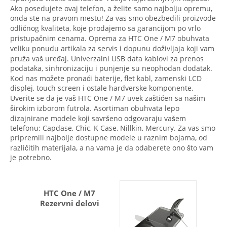
Ako posedujete ovaj telefon, a želite samo najbolju opremu,
onda ste na pravom mestu! Za vas smo obezbedili proizvode
odličnog kvaliteta, koje prodajemo sa garancijom po vrlo
pristupačnim cenama. Oprema za HTC One / M7 obuhvata
veliku ponudu artikala za servis i dopunu doživljaja koji vam
pruža vaš uređaj. Univerzalni USB data kablovi za prenos
podataka, sinhronizaciju i punjenje su neophodan dodatak.
Kod nas možete pronaći baterije, flet kabl, zamenski LCD
displej, touch screen i ostale hardverske komponente.
Uverite se da je vaš HTC One / M7 uvek zaštićen sa našim
širokim izborom futrola. Asortiman obuhvata lepo
dizajnirane modele koji savršeno odgovaraju vašem
telefonu: Capdase, Chic, K Case, Nillkin, Mercury. Za vas smo
pripremili najbolje dostupne modele u raznim bojama, od
različitih materijala, a na vama je da odaberete ono što vam
je potrebno.
HTC One / M7
Rezervni delovi