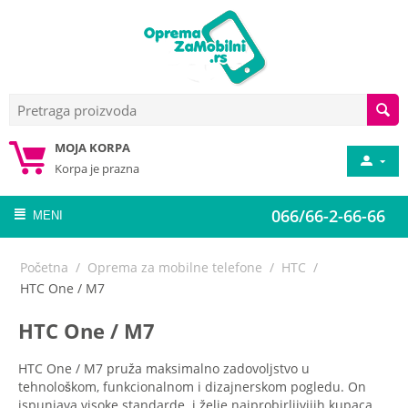
MOJA KORPA
Korpa je prazna
066/66-2-66-66
MENI
Početna
/
Oprema za mobilne telefone
/
HTC
/
HTC One / M7
HTC One / M7
HTC One / M7 pruža maksimalno zadovoljstvo u
tehnološkom, funkcionalnom i dizajnerskom pogledu. On
ispunjava visoke standarde i želje najprobirljivijih kupaca.