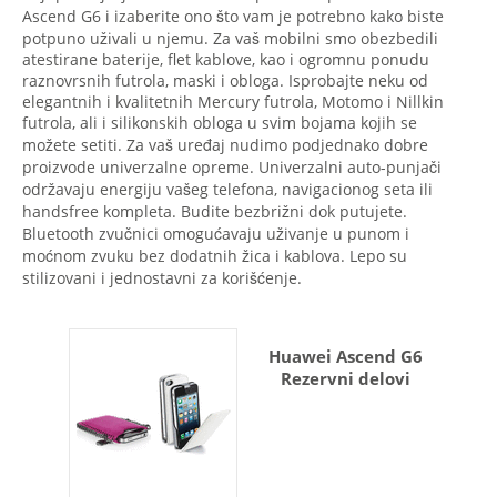
Ascend G6 i izaberite ono što vam je potrebno kako biste
potpuno uživali u njemu. Za vaš mobilni smo obezbedili
atestirane baterije, flet kablove, kao i ogromnu ponudu
raznovrsnih futrola, maski i obloga. Isprobajte neku od
elegantnih i kvalitetnih Mercury futrola, Motomo i Nillkin
futrola, ali i silikonskih obloga u svim bojama kojih se
možete setiti. Za vaš uređaj nudimo podjednako dobre
proizvode univerzalne opreme. Univerzalni auto-punjači
održavaju energiju vašeg telefona, navigacionog seta ili
handsfree kompleta. Budite bezbrižni dok putujete.
Bluetooth zvučnici omogućavaju uživanje u punom i
moćnom zvuku bez dodatnih žica i kablova. Lepo su
stilizovani i jednostavni za korišćenje.
Huawei Ascend G6
Rezervni delovi