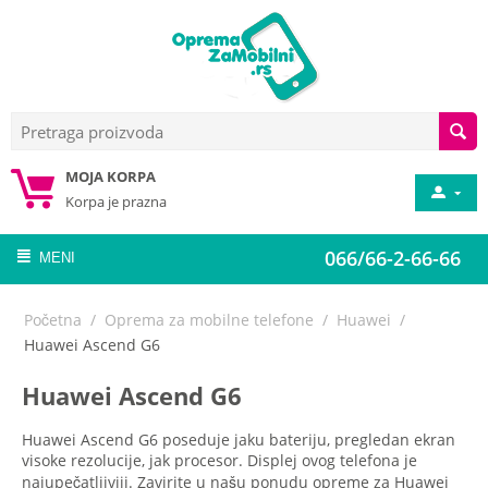
MOJA KORPA
Korpa je prazna
066/66-2-66-66
MENI
Početna
/
Oprema za mobilne telefone
/
Huawei
/
Huawei Ascend G6
Huawei Ascend G6
Huawei Ascend G6 poseduje jaku bateriju, pregledan ekran
visoke rezolucije, jak procesor. Displej ovog telefona je
najupečatljiviji. Zavirite u našu ponudu opreme za Huawei