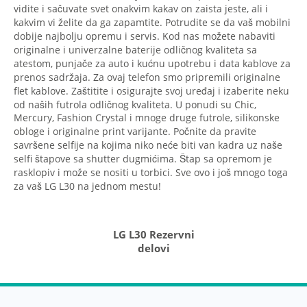
vidite i sačuvate svet onakvim kakav on zaista jeste, ali i
kakvim vi želite da ga zapamtite. Potrudite se da vaš mobilni
dobije najbolju opremu i servis. Kod nas možete nabaviti
originalne i univerzalne baterije odličnog kvaliteta sa
atestom, punjače za auto i kućnu upotrebu i data kablove za
prenos sadržaja. Za ovaj telefon smo pripremili originalne
flet kablove. Zaštitite i osigurajte svoj uređaj i izaberite neku
od naših futrola odličnog kvaliteta. U ponudi su Chic,
Mercury, Fashion Crystal i mnoge druge futrole, silikonske
obloge i originalne print varijante. Počnite da pravite
savršene selfije na kojima niko neće biti van kadra uz naše
selfi štapove sa shutter dugmićima. Štap sa opremom je
rasklopiv i može se nositi u torbici. Sve ovo i još mnogo toga
za vaš LG L30 na jednom mestu!
LG L30 Rezervni
delovi