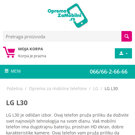
MOJA KORPA
Korpa je prazna
066/66-2-66-66
MENI
Početna
/
Oprema za mobilne telefone
/
LG
/
LG L30
LG L30
LG L30 je odličan izbor. Ovaj telefon pruža priliku da doživite
svet najnovijih tehnologija na svom dlanu. Vaš mobilni
telefon ima dugotrajnu bateriju, prostran HD ekran, dobre
karakteristike kamere. Ovaj telefon vam pruža priliku da