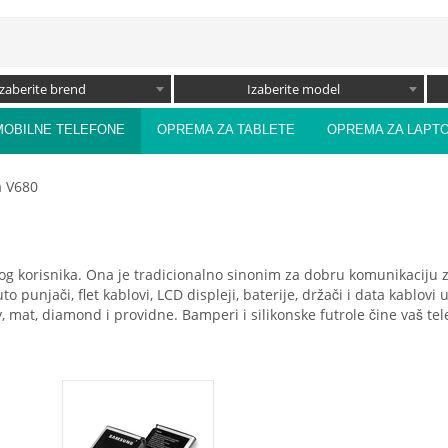
Izaberite brend
Izaberite model
MOBILNE TELEFONE
OPREMA ZA TABLETE
OPREMA ZA LAPT
a V680
og korisnika. Ona je tradicionalno sinonim za dobru komunikaciju zbo
auto punjači, flet kablovi, LCD displeji, baterije, držači i data kab
cy, mat, diamond i providne. Bamperi i silikonske futrole čine vaš te