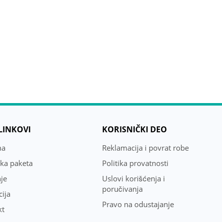
 LINKOVI
KORISNIČKI DEO
ma
Reklamacija i povrat robe
uka paketa
Politika provatnosti
je
Uslovi korišćenja i
poručivanja
ija
Pravo na odustajanje
kt