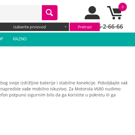
0
066/66-2-66-66
Izaberite proizvod
OP
RAZNO
g svoje izdržljive baterije i stabilne konekcije. Poboljšajte vaš
lovi unaprediće vaše mobilno iskustvo. Za Motorola V680 nudimo
lefon potpuno sigurnim bilo da ga koristite u pokretu ili ga