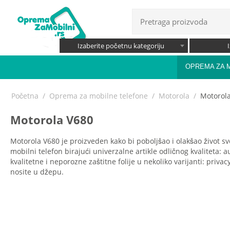
Izaberite početnu kategoriju
OPREMA ZA 
Početna
/
Oprema za mobilne telefone
/
Motorola
/
Motorol
Motorola V680
Motorola V680 je proizveden kako bi poboljšao i olakšao život sv
mobilni telefon birajući univerzalne artikle odličnog kvaliteta: 
kvalitetne i neporozne zaštitne folije u nekoliko varijanti: priva
nosite u džepu.