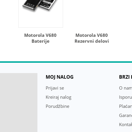
Motorola V680
Motorola V680
Baterije
Rezervni delovi
MOJ NALOG
BRZI
Prijavi se
O na
Kreiraj nalog
Ispor
Porudžbine
Plaćan
Garanc
Konta