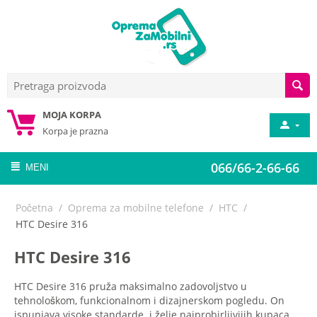
MOJA KORPA
Korpa je prazna
066/66-2-66-66
MENI
Početna
/
Oprema za mobilne telefone
/
HTC
/
HTC Desire 316
HTC Desire 316
HTC Desire 316 pruža maksimalno zadovoljstvo u
tehnološkom, funkcionalnom i dizajnerskom pogledu. On
ispunjava visoke standarde i želje najprobirljivijih kupaca.