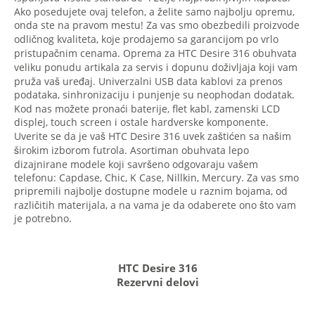
Ako posedujete ovaj telefon, a želite samo najbolju opremu,
onda ste na pravom mestu! Za vas smo obezbedili proizvode
odličnog kvaliteta, koje prodajemo sa garancijom po vrlo
pristupačnim cenama. Oprema za HTC Desire 316 obuhvata
veliku ponudu artikala za servis i dopunu doživljaja koji vam
pruža vaš uređaj. Univerzalni USB data kablovi za prenos
podataka, sinhronizaciju i punjenje su neophodan dodatak.
Kod nas možete pronaći baterije, flet kabl, zamenski LCD
displej, touch screen i ostale hardverske komponente.
Uverite se da je vaš HTC Desire 316 uvek zaštićen sa našim
širokim izborom futrola. Asortiman obuhvata lepo
dizajnirane modele koji savršeno odgovaraju vašem
telefonu: Capdase, Chic, K Case, Nillkin, Mercury. Za vas smo
pripremili najbolje dostupne modele u raznim bojama, od
različitih materijala, a na vama je da odaberete ono što vam
je potrebno.
HTC Desire 316
Rezervni delovi