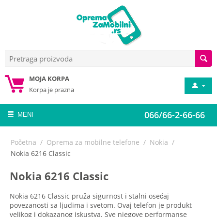
MOJA KORPA
Korpa je prazna
066/66-2-66-66
MENI
Početna
/
Oprema za mobilne telefone
/
Nokia
/
Nokia 6216 Classic
Nokia 6216 Classic
Nokia 6216 Classic pruža sigurnost i stalni osećaj
povezanosti sa ljudima i svetom. Ovaj telefon je produkt
velikog i dokazanog iskustva. Sve njegove performanse