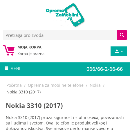
MOJA KORPA
Korpa je prazna
066/66-2-66-66
MENI
Početna
/
Oprema za mobilne telefone
/
Nokia
/
Nokia 3310 (2017)
Nokia 3310 (2017)
Nokia 3310 (2017) pruža sigurnost i stalni osećaj povezanosti
sa ljudima i svetom. Ovaj telefon je produkt velikog i
dokazanog iskustva. Sve njegove performanse govore u