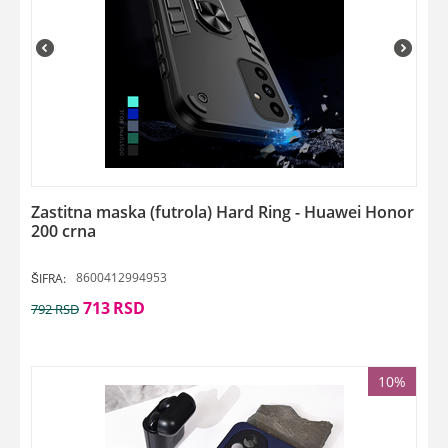
Zastitna maska (futrola) Hard Ring - Huawei Honor
200 crna
8600412994953
ŠIFRA:
713
RSD
792
RSD
10%