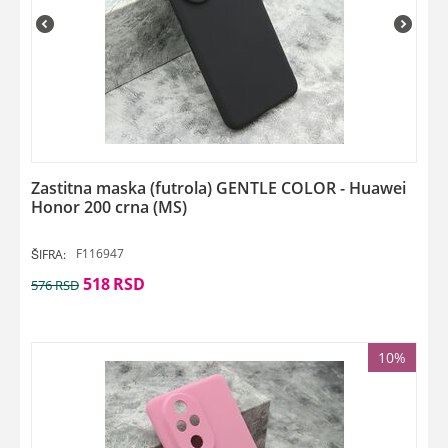
Zastitna maska (futrola) GENTLE COLOR - Huawei
Honor 200 crna (MS)
F116947
ŠIFRA:
518
RSD
576
RSD
10%