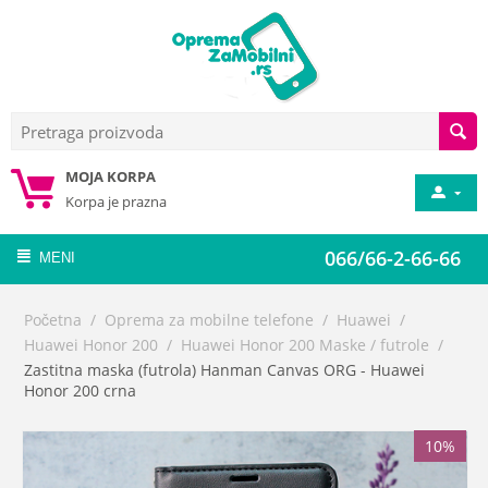
MOJA KORPA
Korpa je prazna
066/66-2-66-66
MENI
Početna
/
Oprema za mobilne telefone
/
Huawei
/
Huawei Honor 200
/
Huawei Honor 200 Maske / futrole
/
Zastitna maska (futrola) Hanman Canvas ORG - Huawei
Honor 200 crna
10%