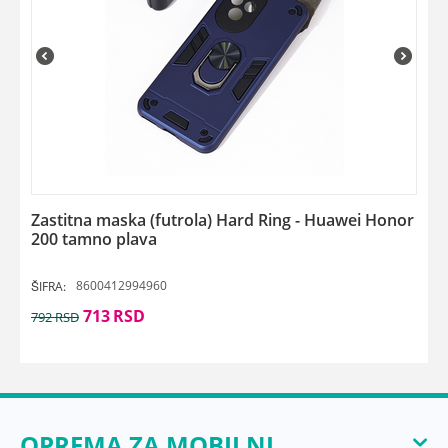
Zastitna maska (futrola) Hard Ring - Huawei Honor
200 tamno plava
8600412994960
ŠIFRA:
713
RSD
792
RSD
OPREMA ZA MOBILNI