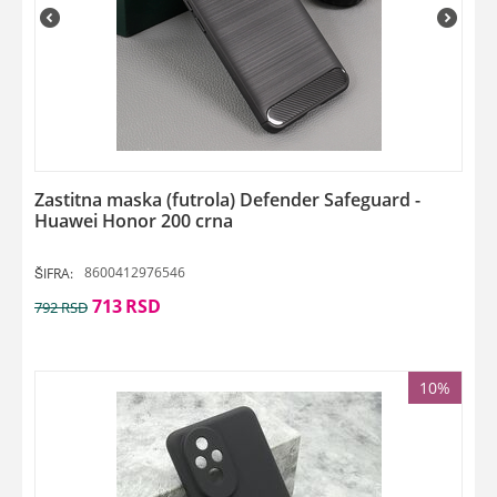
Zastitna maska (futrola) Defender Safeguard -
Huawei Honor 200 crna
8600412976546
ŠIFRA:
713
RSD
792
RSD
10%