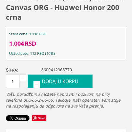
Canvas ORG - Huawei Honor 200
crna
Stara cena:
1.116
RSD
1.004
RSD
Uštedićete:
112
RSD
(
10
%)
8600412968770
ŠIFRA:
+
DODAJ U KORPU
−
Vašu porudžbinu možete napraviti i pozivom na broj
telefona 066/66-2-66-66. Takodje, naši operateri Vam stoje
na raspolaganju da odgovore na sva Vaša pitanja.
Save