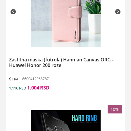
Zastitna maska (futrola) Hanman Canvas ORG -
Huawei Honor 200 roze
8600412968787
ŠIFRA:
1.004
RSD
1.116
RSD
10%