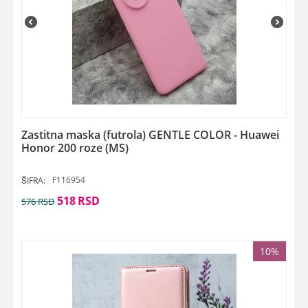
Zastitna maska (futrola) GENTLE COLOR - Huawei
Honor 200 roze (MS)
F116954
ŠIFRA:
518
RSD
576
RSD
10%