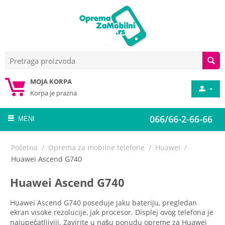
MOJA KORPA
Korpa je prazna
066/66-2-66-66
MENI
Početna
/
Oprema za mobilne telefone
/
Huawei
/
Huawei Ascend G740
Huawei Ascend G740
Huawei Ascend G740 poseduje jaku bateriju, pregledan
ekran visoke rezolucije, jak procesor. Displej ovog telefona je
najupečatljiviji. Zavirite u našu ponudu opreme za Huawei