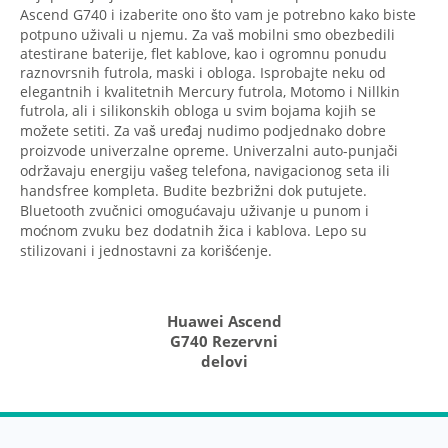
Ascend G740 i izaberite ono što vam je potrebno kako biste
potpuno uživali u njemu. Za vaš mobilni smo obezbedili
atestirane baterije, flet kablove, kao i ogromnu ponudu
raznovrsnih futrola, maski i obloga. Isprobajte neku od
elegantnih i kvalitetnih Mercury futrola, Motomo i Nillkin
futrola, ali i silikonskih obloga u svim bojama kojih se
možete setiti. Za vaš uređaj nudimo podjednako dobre
proizvode univerzalne opreme. Univerzalni auto-punjači
održavaju energiju vašeg telefona, navigacionog seta ili
handsfree kompleta. Budite bezbrižni dok putujete.
Bluetooth zvučnici omogućavaju uživanje u punom i
moćnom zvuku bez dodatnih žica i kablova. Lepo su
stilizovani i jednostavni za korišćenje.
Huawei Ascend
G740 Rezervni
delovi