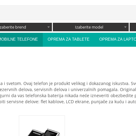
Izaberite brend
Izaberite model
MOBILNE TELEFONE
OPREMA ZA TABLETE
OPREMA ZA LAPT
ma i svetom. Ovaj telefon je produkt velikog i dokazanog iskustva. 
ervnih delova, servisnih delova i univerzalnih pomagala. Origina
gurni da vas telefonska baterija nikada neće izneveriti obezbedite 
i servisne delove: flet kablove, LCD ekrane, punjače za kuću i auto, 