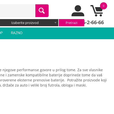
0
066/66-2-66-66
Izaberite proizvod
OP
RAZNO
Sve njegove performanse govore u prilog tome. Za sve vlasnike
lne i zamenske kompatibilne baterije doprineće tome da vaš
proverene eksterne prenosive baterije. Potražite proizvode koji
držače za auto i veliki broj futrola, obloga i maski.