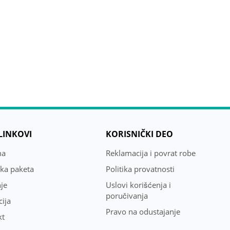
 LINKOVI
KORISNIČKI DEO
ma
Reklamacija i povrat robe
uka paketa
Politika provatnosti
je
Uslovi korišćenja i
poručivanja
ija
Pravo na odustajanje
kt