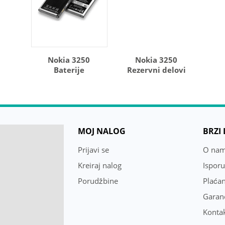
Nokia 3250
Nokia 3250
Baterije
Rezervni delovi
MOJ NALOG
BRZI
Prijavi se
O na
Kreiraj nalog
Ispor
Porudžbine
Plaćan
Garanc
Konta