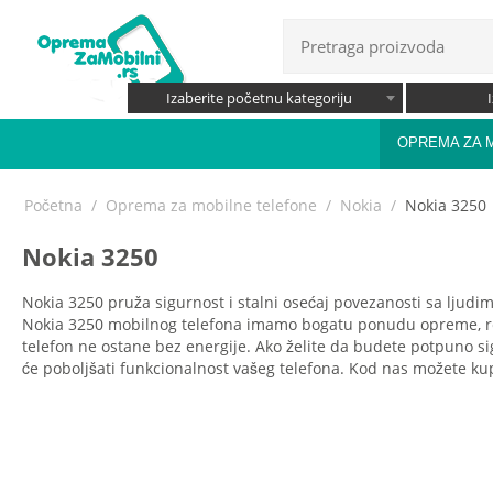
Izaberite početnu kategoriju
OPREMA ZA 
Početna
/
Oprema za mobilne telefone
/
Nokia
/
Nokia 3250
Nokia 3250
Nokia 3250 pruža sigurnost i stalni osećaj povezanosti sa ljudi
Nokia 3250 mobilnog telefona imamo bogatu ponudu opreme, rez
telefon ne ostane bez energije. Ako želite da budete potpuno si
će poboljšati funkcionalnost vašeg telefona. Kod nas možete kupit