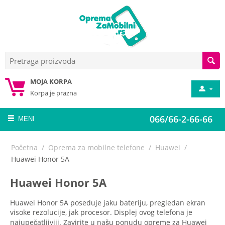
MOJA KORPA
Korpa je prazna
066/66-2-66-66
MENI
Početna
/
Oprema za mobilne telefone
/
Huawei
/
Huawei Honor 5A
Huawei Honor 5A
Huawei Honor 5A poseduje jaku bateriju, pregledan ekran
visoke rezolucije, jak procesor. Displej ovog telefona je
najupečatljiviji. Zavirite u našu ponudu opreme za Huawei