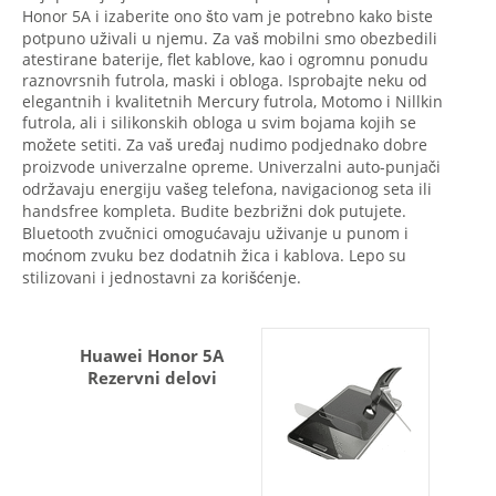
Honor 5A i izaberite ono što vam je potrebno kako biste
potpuno uživali u njemu. Za vaš mobilni smo obezbedili
atestirane baterije, flet kablove, kao i ogromnu ponudu
raznovrsnih futrola, maski i obloga. Isprobajte neku od
elegantnih i kvalitetnih Mercury futrola, Motomo i Nillkin
futrola, ali i silikonskih obloga u svim bojama kojih se
možete setiti. Za vaš uređaj nudimo podjednako dobre
proizvode univerzalne opreme. Univerzalni auto-punjači
održavaju energiju vašeg telefona, navigacionog seta ili
handsfree kompleta. Budite bezbrižni dok putujete.
Bluetooth zvučnici omogućavaju uživanje u punom i
moćnom zvuku bez dodatnih žica i kablova. Lepo su
stilizovani i jednostavni za korišćenje.
Huawei Honor 5A
Rezervni delovi